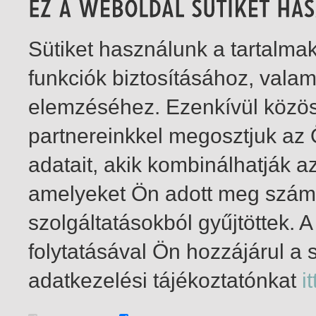
Sütiket használunk a tartalm
funkciók biztosításához, vala
elemzéséhez. Ezenkívül közö
partnereinkkel megosztjuk az
adatait, akik kombinálhatják a
amelyeket Ön adott meg számu
szolgáltatásokból gyűjtöttek.
folytatásával Ön hozzájárul a 
1-1
/ összesen 1 találat
adatkezelési tájékoztatónkat
it