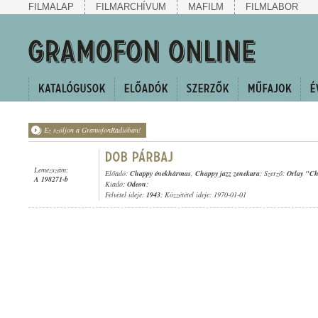
FILMALAP
FILMARCHÍVUM
MAFILM
FILMLABOR
Ez szóljon a GramofonRádióban!
Lemezszám:
Előadó:
Chappy énekhármas
,
Chappy jazz zenekara
; Szerző:
Orlay "C
A 198271-b
Kiadó:
Odeon
;
Felvétel ideje:
1943
; Közzététel ideje: 1970-01-01