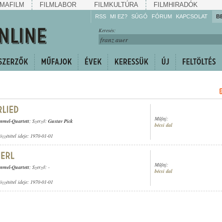
MAFILM
FILMLABOR
FILMKULTÚRA
FILMHIRADÓK
RSS
MI EZ?
SÚGÓ
FÓRUM
KAPCSOLAT
B
Hallgassa!
Keresés:
Gyarapítsa!
Kövesse!
Ossza meg!
Műfaj:
mmel-Quartett
; Szerző:
Gustav Pick
bécsi dal
özzététel ideje: 1970-01-01
Műfaj:
mmel-Quartett
; Szerző: -
bécsi dal
özzététel ideje: 1970-01-01