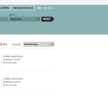
ELÉPÉS
REGISZTRÁCIÓ
HU
EN
DE
Miben?
Mindenben
RSS
Rendezés:
Felvétel ideje
13344
meghallgatás
0
hallgató kedveli
0
hozzászólás
13344
meghallgatás
0
hallgató kedveli
0
hozzászólás