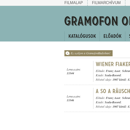
FILMALAP
FILMARCHÍVUM
Ez szóljon a GramofonRádióban!
Lemezszám:
Előadó:
Franz Auer
,
Schra
13344
Kiadó:
Scala-Record
;
Felvétel ideje:
1907 körül
; K
Lemezszám:
Előadó:
Franz Auer
,
Schra
13346
Kiadó:
Scala-Record
;
Felvétel ideje:
1907 körül
; K