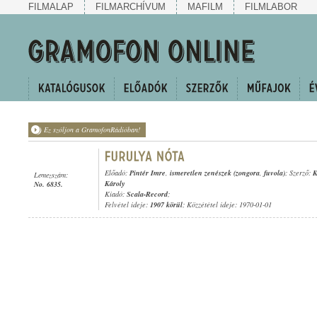
FILMALAP
FILMARCHÍVUM
MAFILM
FILMLABOR
Ez szóljon a GramofonRádióban!
Előadó:
Pintér Imre
,
ismeretlen zenészek (zongora
,
fuvola)
; Szerző:
K
Lemezszám:
Károly
No. 6835.
Kiadó:
Scala-Record
;
Felvétel ideje:
1907 körül
; Közzététel ideje: 1970-01-01