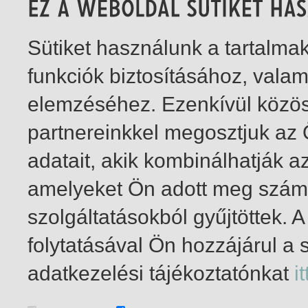
Sütiket használunk a tartalm
funkciók biztosításához, vala
elemzéséhez. Ezenkívül közö
partnereinkkel megosztjuk az
adatait, akik kombinálhatják a
amelyeket Ön adott meg számu
szolgáltatásokból gyűjtöttek.
folytatásával Ön hozzájárul a 
1-1
/ összesen 1 találat
adatkezelési tájékoztatónkat
it