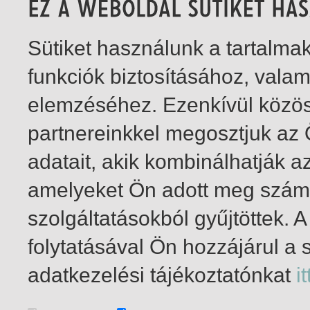
Sütiket használunk a tartalm
funkciók biztosításához, vala
elemzéséhez. Ezenkívül közö
partnereinkkel megosztjuk az
adatait, akik kombinálhatják a
amelyeket Ön adott meg számu
szolgáltatásokból gyűjtöttek.
folytatásával Ön hozzájárul a 
1-2
/ összesen 2 találat
adatkezelési tájékoztatónkat
it