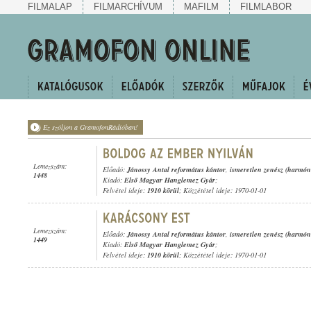
FILMALAP
FILMARCHÍVUM
MAFILM
FILMLABOR
Ez szóljon a GramofonRádióban!
Lemezszám:
Előadó:
Jánossy Antal református kántor
,
ismeretlen zenész (harmó
1448
Kiadó:
Első Magyar Hanglemez Gyár
;
Felvétel ideje:
1910 körül
; Közzététel ideje: 1970-01-01
Lemezszám:
Előadó:
Jánossy Antal református kántor
,
ismeretlen zenész (harmó
1449
Kiadó:
Első Magyar Hanglemez Gyár
;
Felvétel ideje:
1910 körül
; Közzététel ideje: 1970-01-01