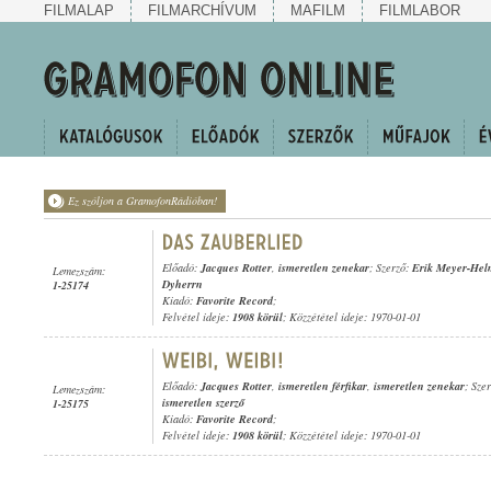
FILMALAP
FILMARCHÍVUM
MAFILM
FILMLABOR
Ez szóljon a GramofonRádióban!
Előadó:
Jacques Rotter
,
ismeretlen zenekar
; Szerző:
Erik Meyer-He
Lemezszám:
Dyherrn
1-25174
Kiadó:
Favorite Record
;
Felvétel ideje:
1908 körül
; Közzététel ideje: 1970-01-01
Előadó:
Jacques Rotter
,
ismeretlen férfikar
,
ismeretlen zenekar
; Sze
Lemezszám:
ismeretlen szerző
1-25175
Kiadó:
Favorite Record
;
Felvétel ideje:
1908 körül
; Közzététel ideje: 1970-01-01