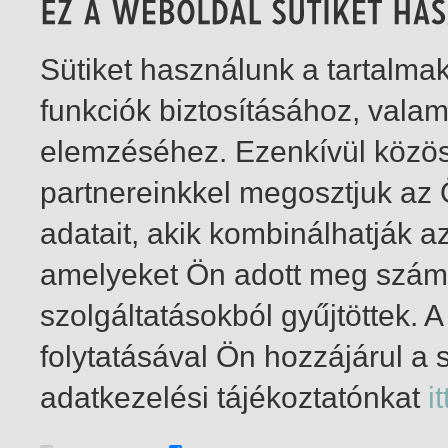
Sütiket használunk a tartalm
funkciók biztosításához, vala
elemzéséhez. Ezenkívül közö
partnereinkkel megosztjuk az
adatait, akik kombinálhatják a
amelyeket Ön adott meg számu
szolgáltatásokból gyűjtöttek.
folytatásával Ön hozzájárul a 
1-2
/ összesen 2 találat
adatkezelési tájékoztatónkat
it