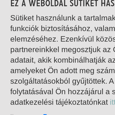
Sütiket használunk a tartalm
funkciók biztosításához, vala
elemzéséhez. Ezenkívül közö
partnereinkkel megosztjuk az
adatait, akik kombinálhatják a
amelyeket Ön adott meg számu
szolgáltatásokból gyűjtöttek.
folytatásával Ön hozzájárul a 
1-2
/ összesen 2 találat
adatkezelési tájékoztatónkat
it