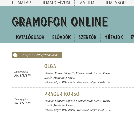
FILMALAP
FILMARCHÍVUM
MAFILM
FILMLABOR
Ez szóljon a GramofonRádióban!
Lemezszám:
Előadó:
Konzert-Kapelle Böhmerwald
; Szerző:
Pawel
No. 17351 W.
Kiadó:
Jumbola-Record
;
Felvétel ideje:
1911 körül
; Közzététel ideje: 1970-01-01
Lemezszám:
Előadó:
Konzert-Kapelle Böhmerwald
; Szerző:
Kasik
No. 17420 W.
Kiadó:
Jumbola-Record
;
Felvétel ideje:
1911 körül
; Közzététel ideje: 1970-01-01