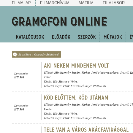
FILMALAP
FILMARCHÍVUM
MAFILM
FILMLABOR
Ez szóljon a GramofonRádióban!
Előadó:
Mindszenthy István
,
Farkas Jenő cigányzenekara
; Szerző:
Ka
Lemezszám:
Tibor
HU 308
Kiadó:
His Master's Voice
;
Felvétel ideje:
1940
; Közzététel ideje: 1970-01-01
Előadó:
Mindszenthy István
,
Farkas Jenő cigányzenekara
; Szerző:
Th
Lemezszám:
Csaba
HU 308
Kiadó:
His Master's Voice
;
Felvétel ideje:
1940
; Közzététel ideje: 1970-01-01