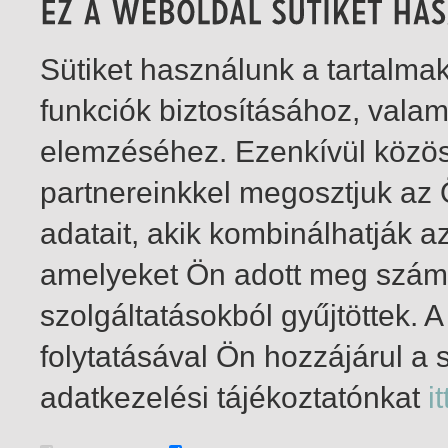
Sütiket használunk a tartalm
funkciók biztosításához, vala
elemzéséhez. Ezenkívül közö
partnereinkkel megosztjuk az
adatait, akik kombinálhatják a
amelyeket Ön adott meg számu
szolgáltatásokból gyűjtöttek.
folytatásával Ön hozzájárul a 
1-5
/ összesen 5 találat
adatkezelési tájékoztatónkat
it