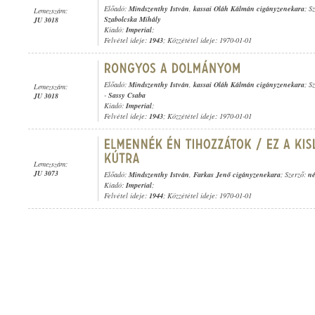
Előadó:
Mindszenthy István
,
kassai Oláh Kálmán cigányzenekara
; S
Lemezszám:
Szabolcska Mihály
JU 3018
Kiadó:
Imperial
;
Felvétel ideje:
1943
; Közzététel ideje: 1970-01-01
Előadó:
Mindszenthy István
,
kassai Oláh Kálmán cigányzenekara
; S
Lemezszám:
-
Sassy Csaba
JU 3018
Kiadó:
Imperial
;
Felvétel ideje:
1943
; Közzététel ideje: 1970-01-01
Lemezszám:
JU 3073
Előadó:
Mindszenthy István
,
Farkas Jenő cigányzenekara
; Szerző:
né
Kiadó:
Imperial
;
Felvétel ideje:
1944
; Közzététel ideje: 1970-01-01