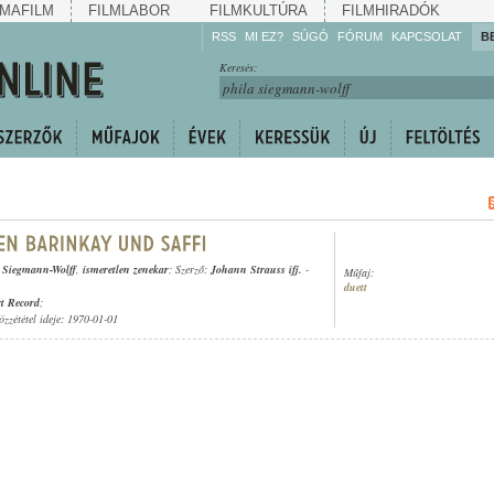
MAFILM
FILMLABOR
FILMKULTÚRA
FILMHIRADÓK
RSS
MI EZ?
SÚGÓ
FÓRUM
KAPCSOLAT
B
Hallgassa!
Keresés:
Gyarapítsa!
Kövesse!
Ossza meg!
 Siegmann-Wolff
,
ismeretlen zenekar
; Szerző:
Johann Strauss ifj.
-
Műfaj:
duett
t Record
;
özzététel ideje: 1970-01-01