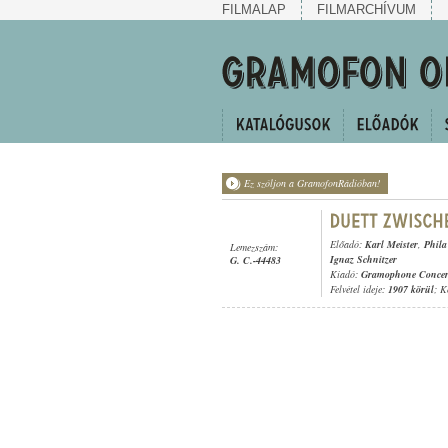
FILMALAP
FILMARCHÍVUM
Ez szóljon a GramofonRádióban!
Előadó:
Karl Meister
,
Phila
Lemezszám:
Ignaz Schnitzer
G. C.-44483
Kiadó:
Gramophone Concer
Felvétel ideje:
1907 körül
; K