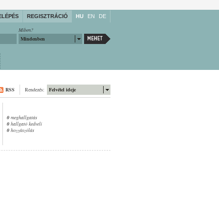
ELÉPÉS
REGISZTRÁCIÓ
HU
EN
DE
Miben?
Mindenben
RSS
Rendezés:
Felvétel ideje
0
meghallgatás
0
hallgató kedveli
0
hozzászólás