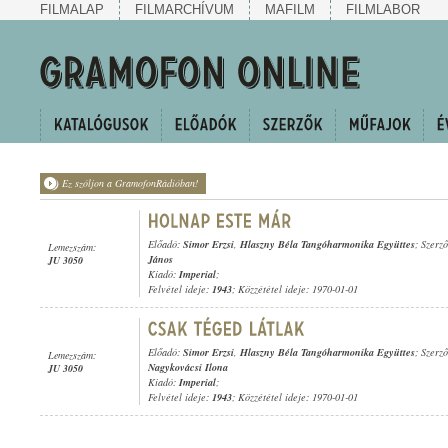
FILMALAP
FILMARCHÍVUM
MAFILM
FILMLABOR
Ez szóljon a GramofonRádióban!
Előadó:
Simor Erzsi
,
Hlaszny Béla Tangóharmonika Együttes
; Szerz
Lemezszám:
János
JU 3050
Kiadó:
Imperial
;
Felvétel ideje:
1943
; Közzététel ideje: 1970-01-01
Előadó:
Simor Erzsi
,
Hlaszny Béla Tangóharmonika Együttes
; Szerz
Lemezszám:
Nagykovácsi Ilona
JU 3050
Kiadó:
Imperial
;
Felvétel ideje:
1943
; Közzététel ideje: 1970-01-01