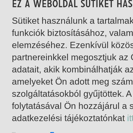
Sütiket használunk a tartalm
funkciók biztosításához, vala
elemzéséhez. Ezenkívül közö
partnereinkkel megosztjuk az
adatait, akik kombinálhatják a
amelyeket Ön adott meg számu
szolgáltatásokból gyűjtöttek.
folytatásával Ön hozzájárul a 
1-2
/ összesen 2 találat
adatkezelési tájékoztatónkat
it