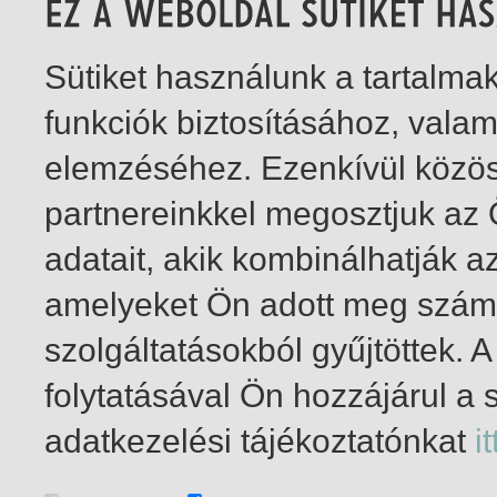
Sütiket használunk a tartalm
funkciók biztosításához, vala
elemzéséhez. Ezenkívül közö
partnereinkkel megosztjuk az
adatait, akik kombinálhatják a
amelyeket Ön adott meg számu
szolgáltatásokból gyűjtöttek.
folytatásával Ön hozzájárul a 
1-2
/ összesen 2 találat
adatkezelési tájékoztatónkat
it