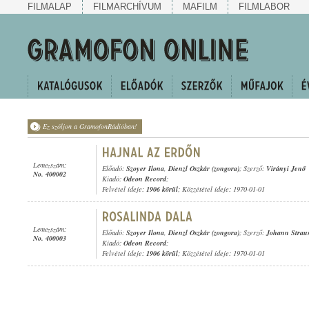
FILMALAP
FILMARCHÍVUM
MAFILM
FILMLABOR
Ez szóljon a GramofonRádióban!
Lemezszám:
Előadó:
Szoyer Ilona
,
Dienzl Oszkár (zongora)
; Szerző:
Virányi Jenő
No. 400002
Kiadó:
Odeon Record
;
Felvétel ideje:
1906 körül
; Közzététel ideje: 1970-01-01
Lemezszám:
Előadó:
Szoyer Ilona
,
Dienzl Oszkár (zongora)
; Szerző:
Johann Strauss
No. 400003
Kiadó:
Odeon Record
;
Felvétel ideje:
1906 körül
; Közzététel ideje: 1970-01-01