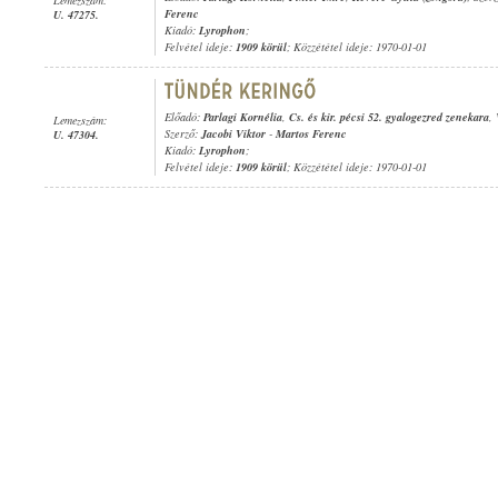
Ferenc
U. 47275.
Kiadó:
Lyrophon
;
Felvétel ideje:
1909 körül
; Közzététel ideje: 1970-01-01
Előadó:
Parlagi Kornélia
,
Cs. és kir. pécsi 52. gyalogezred zenekara
,
Lemezszám:
Szerző:
Jacobi Viktor
-
Martos Ferenc
U. 47304.
Kiadó:
Lyrophon
;
Felvétel ideje:
1909 körül
; Közzététel ideje: 1970-01-01