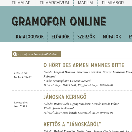
FILMALAP
FILMARCHÍVUM
MAFILM
FILMLABOR
Ez szóljon a GramofonRádióban!
Előadó:
Leopold Demuth
,
ismeretlen zenekar
; Szerző:
Conradin Kreu
Lemezszám:
Raimund
G. C.-4-42154
Kiadó:
Gramophone Concert Record
;
Felvétel ideje:
1906 körül
; Közzététel ideje: 1970-01-01
Lemezszám:
Előadó:
Radics Béla cigányzenekara
; Szerző:
Jacobi Viktor
No. 15595.
Kiadó:
Jumbola-Record
;
Felvétel ideje:
1909 körül
; Közzététel ideje: 1970-01-01
Előadó:
Parlagi Kornélia
,
Pintér Imre
,
Revere Gyula (zongora)
; Szer
Lemezszám: