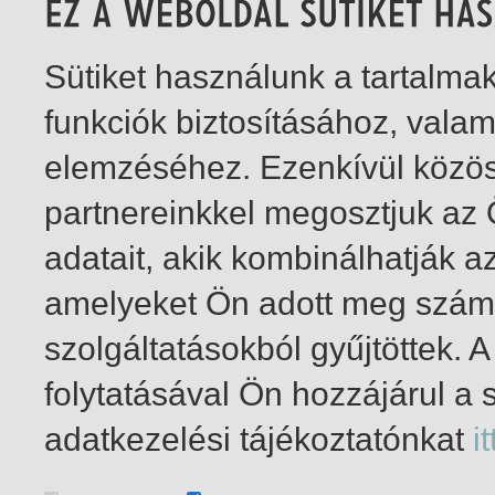
Sütiket használunk a tartalm
funkciók biztosításához, vala
elemzéséhez. Ezenkívül közö
partnereinkkel megosztjuk az
adatait, akik kombinálhatják a
amelyeket Ön adott meg számu
szolgáltatásokból gyűjtöttek.
folytatásával Ön hozzájárul a 
1-4
/ összesen 4 találat
adatkezelési tájékoztatónkat
it