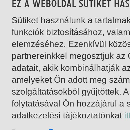
Sütiket használunk a tartalm
funkciók biztosításához, vala
elemzéséhez. Ezenkívül közö
partnereinkkel megosztjuk az
adatait, akik kombinálhatják a
amelyeket Ön adott meg számu
szolgáltatásokból gyűjtöttek.
folytatásával Ön hozzájárul a 
1-2
/ összesen 2 találat
adatkezelési tájékoztatónkat
it