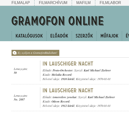
FILMALAP
FILMARCHÍVUM
MAFILM
FILMLABOR
Ez szóljon a GramofonRádióban!
Lemezszám:
Előadó:
Proto-Orchester
; Szerző:
Karl Michael Ziehrer
50
Kiadó:
Melodia Record
;
Felvétel ideje:
1910 körül
; Közzététel ideje: 1970-01-01
Lemezszám:
Előadó:
ismeretlen zenekar
; Szerző:
Karl Michael Ziehrer
No. 2887
Kiadó:
Odeon Record
;
Felvétel ideje:
1912 körül
; Közzététel ideje: 1970-01-01