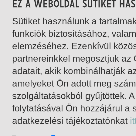
Sütiket használunk a tartalm
funkciók biztosításához, vala
elemzéséhez. Ezenkívül közö
partnereinkkel megosztjuk az
adatait, akik kombinálhatják a
amelyeket Ön adott meg számu
szolgáltatásokból gyűjtöttek.
folytatásával Ön hozzájárul a 
1-1
/ összesen 1 találat
adatkezelési tájékoztatónkat
it