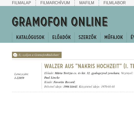
FILMALAP
FILMARCHÍVUM
MAFILM
FILMLABOR
Ez szóljon a GramofonRádióban!
Előadó:
Mária Terézia cs. és kir. 32. gyalogezred zenekara
, Vezényel:
Lemezszám:
Paul Lincke
1-22059
Kiadó:
Favorite Record
;
Felvétel ideje:
1906 körül
; Közzététel ideje: 1970-01-01