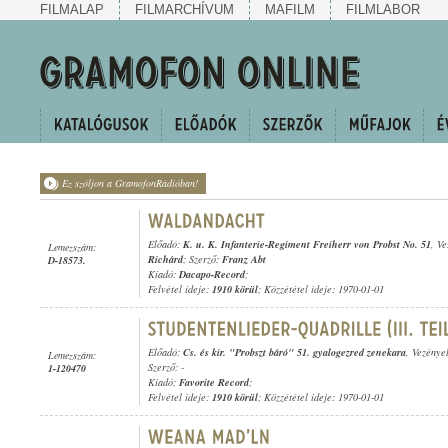
FILMALAP
FILMARCHÍVUM
MAFILM
FILMLABOR
Ez szóljon a GramofonRádióban!
Előadó:
K. u. K. Infanterie-Regiment Freiherr von Probst No. 51
, V
Lemezszám:
Richárd
; Szerző:
Franz Abt
D-18573.
Kiadó:
Dacapo-Record
;
Felvétel ideje:
1910 körül
; Közzététel ideje: 1970-01-01
Előadó:
Cs. és kir. "Probszt báró" 51. gyalogezred zenekara
, Vezénye
Lemezszám:
Szerző: -
1-120470
Kiadó:
Favorite Record
;
Felvétel ideje:
1910 körül
; Közzététel ideje: 1970-01-01