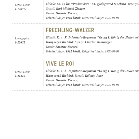
Előadó:
Cs. és kir. "Probszt báró" 51. gyalogezred zenekara
, Vezénye
Lemezszám:
Szerző:
Karl Michael Ziehrer
1-120471
Kiadó:
Favorite Record
;
Felvétel ideje:
1910 körül
; Közzététel ideje: 1970-01-01
Előadó:
K. u. K. Infanterie-Regiment "Georg I
,
König der Hellenen
Lemezszám:
Hunyaczek Richárd
; Szerző:
Charles Weinberger
1-22452
Kiadó:
Favorite Record
;
Felvétel ideje:
1912 körül
; Közzététel ideje: 1970-01-01
Előadó:
K. u. K. Infanterie-Regiment "Georg I
,
König der Hellenen
Lemezszám:
Hunyaczek Richárd
; Szerző:
Kálmán Imre
1-21370
Kiadó:
Favorite Record
;
Felvétel ideje:
1912 körül
; Közzététel ideje: 1970-01-01