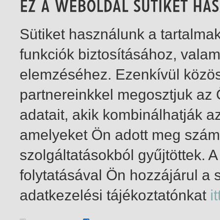
Sütiket használunk a tartalm
funkciók biztosításához, vala
elemzéséhez. Ezenkívül közö
partnereinkkel megosztjuk az
adatait, akik kombinálhatják a
amelyeket Ön adott meg számu
szolgáltatásokból gyűjtöttek.
folytatásával Ön hozzájárul a 
21-25
/ összesen 25 találat
adatkezelési tájékoztatónkat
it