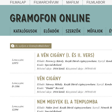
FILMALAP
FILMARCHÍVUM
MAFILM
FILMLABOR
Ez szóljon a GramofonRádióban!
Lemezszám:
Előadó:
Ferenczy Károly
,
Kozák Dávid cigányzenekara
; Szerző:
Kond
11973
Kiadó:
Special-Rekord
;
Felvétel ideje:
1914 körül
; Közzététel ideje: 1970-01-01
Lemezszám:
Előadó:
Sárossy Mihály
,
Kozák Dávid cigányzenekara
; Szerző:
Kondo
D 1386
Kiadó:
"Diadal" Record
;
Felvétel ideje:
1914 körül
; Közzététel ideje: 1970-01-01
Lemezszám:
Előadó:
Nádor Jenő
,
Kozák Dávid cigányzenekara
; Szerző:
Németh B
12394
Kiadó:
Special-Rekord
;