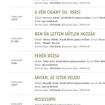
Felvétel ideje:
1914 körül
; Közzététel ideje: 1970-01-01
Lemezszám:
Előadó:
Ferenczy Károly
,
Kozák Dávid cigányzenekara
; Szerző:
Kond
11974
Kiadó:
Special-Rekord
;
Felvétel ideje:
1914 körül
; Közzététel ideje: 1970-01-01
Lemezszám:
Előadó:
Sárossy Mihály
,
Kozák Dávid cigányzenekara
; Szerző:
Ányos
D 1386
Kiadó:
"Diadal" Record
;
Felvétel ideje:
1914 körül
; Közzététel ideje: 1970-01-01
Lemezszám:
Előadó:
Nádor Jenő
,
Kozák Dávid cigányzenekara
; Szerző:
Eröss Bél
12401
Kiadó:
Special-Rekord
;
Felvétel ideje:
1914 körül
; Közzététel ideje: 1970-01-01
Lemezszám:
Előadó:
Hegedűs Gyula
,
Kozák Dávid cigányzenekara
; Szerző:
Sas N
11975
Kiadó:
Special-Rekord
;
Felvétel ideje:
1914 körül
; Közzététel ideje: 1970-01-01
Lemezszám:
Előadó:
Kozák Dávid cigányzenekara
; Szerző: -