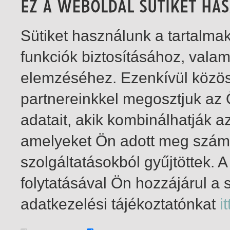
Sütiket használunk a tartalm
funkciók biztosításához, vala
elemzéséhez. Ezenkívül közö
partnereinkkel megosztjuk az
adatait, akik kombinálhatják a
amelyeket Ön adott meg számu
szolgáltatásokból gyűjtöttek.
folytatásával Ön hozzájárul a 
21-36
/ összesen 36 találat
adatkezelési tájékoztatónkat
it