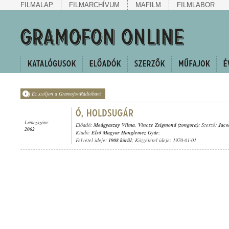
FILMALAP
FILMARCHÍVUM
MAFILM
FILMLABOR
Ez szóljon a GramofonRádióban!
Lemezszám:
Előadó:
Medgyaszay Vilma
,
Vincze Zsigmond (zongora)
; Szerző:
Jaco
2062
Kiadó:
Első Magyar Hanglemez Gyár
;
Felvétel ideje:
1908 körül
; Közzététel ideje: 1970-01-01