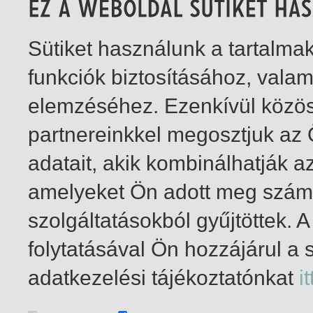
Sütiket használunk a tartalm
funkciók biztosításához, vala
elemzéséhez. Ezenkívül közö
partnereinkkel megosztjuk az
adatait, akik kombinálhatják a
amelyeket Ön adott meg számu
szolgáltatásokból gyűjtöttek.
folytatásával Ön hozzájárul a 
1-1
/ összesen 1 találat
adatkezelési tájékoztatónkat
it