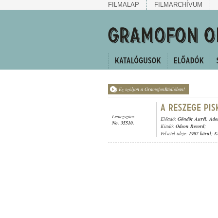
FILMALAP
FILMARCHÍVUM
Ez szóljon a GramofonRádióban!
Lemezszám:
Előadó:
Göndör Aurél
,
Ado
No. 35510.
Kiadó:
Odeon Record
;
Felvétel ideje:
1907 körül
; K