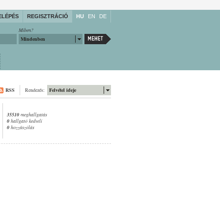
ELÉPÉS
REGISZTRÁCIÓ
HU
EN
DE
Miben?
Mindenben
RSS
Rendezés:
Felvétel ideje
35510
meghallgatás
0
hallgató kedveli
0
hozzászólás