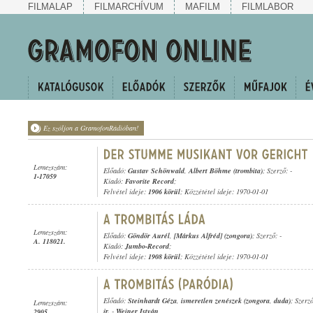
FILMALAP
FILMARCHÍVUM
MAFILM
FILMLABOR
Ez szóljon a GramofonRádióban!
Lemezszám:
Előadó:
Gustav Schönwald
,
Albert Böhme (trombita)
; Szerző: -
1-17059
Kiadó:
Favorite Record
;
Felvétel ideje:
1906 körül
; Közzététel ideje: 1970-01-01
Lemezszám:
Előadó:
Göndör Aurél
,
[Márkus Alfréd] (zongora)
; Szerző: -
A. 118021.
Kiadó:
Jumbo-Record
;
Felvétel ideje:
1908 körül
; Közzététel ideje: 1970-01-01
Előadó:
Steinhardt Géza
,
ismeretlen zenészek (zongora
,
duda)
; Szerz
Lemezszám:
jr.
-
Weiner István
2905