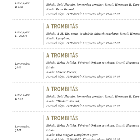
Lemezszám:
Előadó:
Solti Hermin
,
ismeretlen zenekar
; Szerző:
Hermann E. Darew
R 608
Kiadó:
Rena Record
;
Felvétel ideje:
1910 körül
; Közzététel ideje: 1970-01-01
Lemezszám:
Előadó:
A M. Kir. posta- és távírda altisztek zenekara
; Szerző:
Herman
U. 47439
Kiadó:
Lyrophon
;
Felvétel ideje:
1910 körül
; Közzététel ideje: 1970-01-01
Előadó:
Keleti Juliska
,
Fővárosi Orfeum zenekara
; Szerző:
Hermann E
Lemezszám:
István
2747
Kiadó:
Meteor Record
;
Felvétel ideje:
1910 körül
; Közzététel ideje: 1970-01-01
Lemezszám:
Előadó:
Solti Hermin
,
ismeretlen zenekar
; Szerző:
Hermann E. Darew
D 534
Kiadó:
"Diadal" Record
;
Felvétel ideje:
1910 körül
; Közzététel ideje: 1970-01-01
Előadó:
Keleti Juliska
,
Fővárosi Orfeum zenekara
; Szerző:
Hermann E
Lemezszám:
István
2747
Kiadó:
Első Magyar Hanglemez Gyár
;
Felvétel ideje:
1910 körül
; Közzététel ideje: 1970-01-01