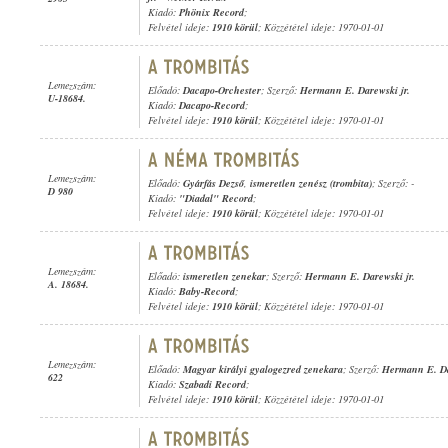
Kiadó:
Phönix Record
;
Felvétel ideje:
1910 körül
; Közzététel ideje: 1970-01-01
Lemezszám:
Előadó:
Dacapo-Orchester
; Szerző:
Hermann E. Darewski jr.
U-18684.
Kiadó:
Dacapo-Record
;
Felvétel ideje:
1910 körül
; Közzététel ideje: 1970-01-01
Lemezszám:
Előadó:
Gyárfás Dezső
,
ismeretlen zenész (trombita)
; Szerző: -
D 980
Kiadó:
"Diadal" Record
;
Felvétel ideje:
1910 körül
; Közzététel ideje: 1970-01-01
Lemezszám:
Előadó:
ismeretlen zenekar
; Szerző:
Hermann E. Darewski jr.
A. 18684.
Kiadó:
Baby-Record
;
Felvétel ideje:
1910 körül
; Közzététel ideje: 1970-01-01
Lemezszám:
Előadó:
Magyar királyi gyalogezred zenekara
; Szerző:
Hermann E. Da
622
Kiadó:
Szabadi Record
;
Felvétel ideje:
1910 körül
; Közzététel ideje: 1970-01-01