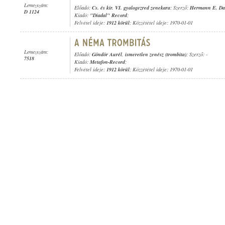
Lemezszám:
Előadó:
Cs. és kir. VI. gyalogezred zenekara
; Szerző:
Hermann E. Dar
D 1124
Kiadó:
"Diadal" Record
;
Felvétel ideje:
1912 körül
; Közzététel ideje: 1970-01-01
Lemezszám:
Előadó:
Göndör Aurél
,
ismeretlen zenész (trombita)
; Szerző: -
7518
Kiadó:
Metafon-Record
;
Felvétel ideje:
1912 körül
; Közzététel ideje: 1970-01-01