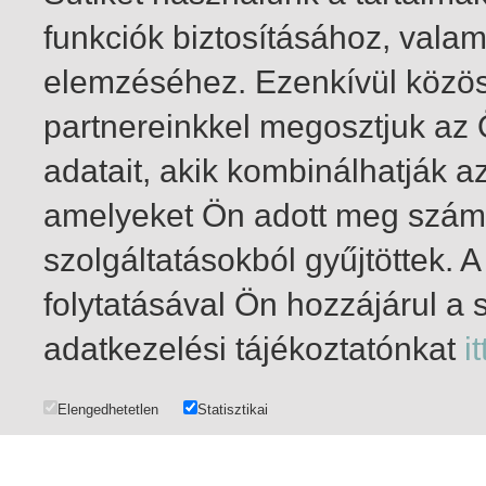
funkciók biztosításához, vala
elemzéséhez. Ezenkívül közö
partnereinkkel megosztjuk az
adatait, akik kombinálhatják a
amelyeket Ön adott meg számu
szolgáltatásokból gyűjtöttek.
folytatásával Ön hozzájárul a 
1-18
/ összesen 18 találat
adatkezelési tájékoztatónkat
it
Elengedhetetlen
Statisztikai