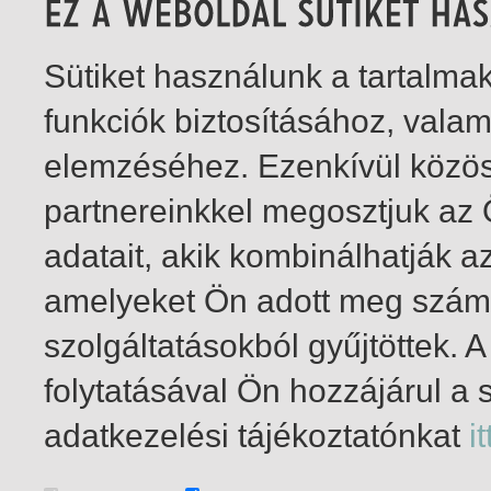
Sütiket használunk a tartalm
funkciók biztosításához, vala
elemzéséhez. Ezenkívül közö
partnereinkkel megosztjuk az
adatait, akik kombinálhatják a
amelyeket Ön adott meg számu
szolgáltatásokból gyűjtöttek.
folytatásával Ön hozzájárul a 
1-1
/ összesen 1 találat
adatkezelési tájékoztatónkat
it