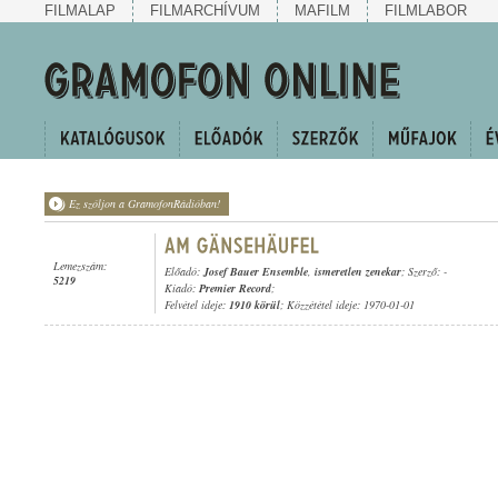
FILMALAP
FILMARCHÍVUM
MAFILM
FILMLABOR
Ez szóljon a GramofonRádióban!
Lemezszám:
Előadó:
Josef Bauer Ensemble
,
ismeretlen zenekar
; Szerző: -
5219
Kiadó:
Premier Record
;
Felvétel ideje:
1910 körül
; Közzététel ideje: 1970-01-01