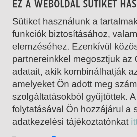
Sütiket használunk a tartalm
funkciók biztosításához, vala
elemzéséhez. Ezenkívül közö
partnereinkkel megosztjuk az
adatait, akik kombinálhatják a
amelyeket Ön adott meg számu
szolgáltatásokból gyűjtöttek.
folytatásával Ön hozzájárul a 
1-1
/ összesen 1 találat
adatkezelési tájékoztatónkat
it