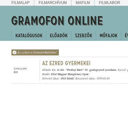
FILMALAP
FILMARCHÍVUM
MAFILM
FILMLABOR
Ez szóljon a GramofonRádióban!
Lemezszám:
Előadó:
Cs. és kir. "Probszt báró" 51. gyalogezred zenekara
; Szerző:
821
Kiadó:
Első Magyar Hanglemez Gyár
;
Felvétel ideje:
1913 körül
; Közzététel ideje: 1970-01-01