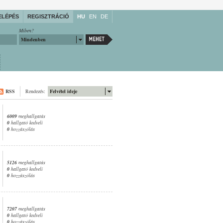
ELÉPÉS
REGISZTRÁCIÓ
HU
EN
DE
Miben?
Mindenben
RSS
Rendezés:
Felvétel ideje
6009
meghallgatás
0
hallgató kedveli
0
hozzászólás
5126
meghallgatás
0
hallgató kedveli
0
hozzászólás
7207
meghallgatás
0
hallgató kedveli
0
hozzászólás