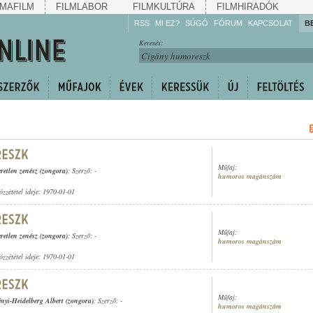
MAFILM
FILMLABOR
FILMKULTÚRA
FILMHIRADÓK
RSS
MI EZ?
SÚGÓ
FÓRUM
KAPCSOLAT
B
Hallgassa!
Keresés:
Gyarapítsa!
Kövesse!
Ossza meg!
Műfaj:
retlen zenész (zongora)
; Szerző: -
humoros magánszám
özzététel ideje: 1970-01-01
Műfaj:
retlen zenész (zongora)
; Szerző: -
humoros magánszám
özzététel ideje: 1970-01-01
Műfaj:
nyi-Heidelberg Albert (zongora)
; Szerző: -
humoros magánszám