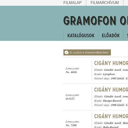
FILMALAP
FILMARCHÍVUM
Ez szóljon a GramofonRádióban!
Lemezszám:
Előadó:
Göndör Aurél
,
isme
No. 6010.
Kiadó:
Lyrophon
;
Felvétel ideje:
1905 körül
; K
Lemezszám:
Előadó:
Göndör Aurél
,
isme
O-5127.
Kiadó:
Dacapo-Record
;
Felvétel ideje:
1908 körül
; K
Lemezszám:
Előadó:
Göndör Aurél
,
Heté
No. 7208
Kiadó:
Baby-Record
;