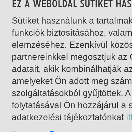
Sütiket használunk a tartalm
funkciók biztosításához, vala
elemzéséhez. Ezenkívül közö
partnereinkkel megosztjuk az
adatait, akik kombinálhatják a
amelyeket Ön adott meg számu
szolgáltatásokból gyűjtöttek.
folytatásával Ön hozzájárul a 
1-1
/ összesen 1 találat
adatkezelési tájékoztatónkat
it