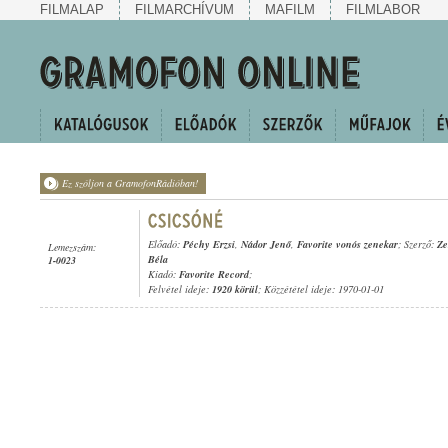
FILMALAP
FILMARCHÍVUM
MAFILM
FILMLABOR
Ez szóljon a GramofonRádióban!
Előadó:
Péchy Erzsi
,
Nádor Jenő
,
Favorite vonós zenekar
; Szerző:
Ze
Lemezszám:
Béla
1-0023
Kiadó:
Favorite Record
;
Felvétel ideje:
1920 körül
; Közzététel ideje: 1970-01-01