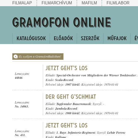
FILMALAP
FILMARCHÍVUM
MAFILM
FILMLABOR
Ez szóljon a GramofonRádióban!
Lemezszám:
Előadó:
Special-Orchester von Mitgliedern der Wiener Tonkünstler
;
44846
Kiadó:
Scala-Record
;
Felvétel ideje:
1907 körül
; Közzététel ideje: 1970-01-01
Lemezszám:
Előadó:
Tupfentaler Bauernmusik
; Szerző: -
No. 14063.
Kiadó:
Jumbola-Record
;
Felvétel ideje:
1908 körül
; Közzététel ideje: 1970-01-01
Lemezszám:
Előadó:
1. Bayr. Infanterie-Regiment
; Szerző:
Lehár Ferenc
No. 431.
Kiadó:
Kalliope
;