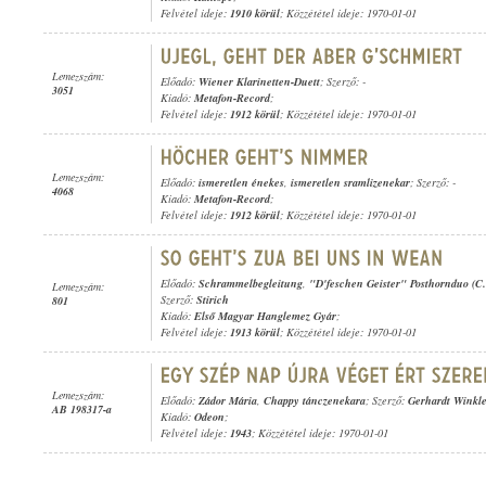
Felvétel ideje:
1910 körül
; Közzététel ideje: 1970-01-01
Lemezszám:
Előadó:
Wiener Klarinetten-Duett
; Szerző: -
3051
Kiadó:
Metafon-Record
;
Felvétel ideje:
1912 körül
; Közzététel ideje: 1970-01-01
Lemezszám:
Előadó:
ismeretlen énekes
,
ismeretlen sramlizenekar
; Szerző: -
4068
Kiadó:
Metafon-Record
;
Felvétel ideje:
1912 körül
; Közzététel ideje: 1970-01-01
Előadó:
Schrammelbegleitung
,
"D'feschen Geister" Posthornduo (C
Lemezszám:
Szerző:
Stirich
801
Kiadó:
Első Magyar Hanglemez Gyár
;
Felvétel ideje:
1913 körül
; Közzététel ideje: 1970-01-01
Lemezszám:
Előadó:
Zádor Mária
,
Chappy tánczenekara
; Szerző:
Gerhardt Winkl
AB 198317-a
Kiadó:
Odeon
;
Felvétel ideje:
1943
; Közzététel ideje: 1970-01-01