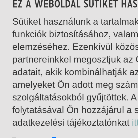
Sütiket használunk a tartalm
funkciók biztosításához, vala
elemzéséhez. Ezenkívül közö
partnereinkkel megosztjuk az
adatait, akik kombinálhatják a
amelyeket Ön adott meg számu
szolgáltatásokból gyűjtöttek.
folytatásával Ön hozzájárul a 
1-7
/ összesen 7 találat
adatkezelési tájékoztatónkat
it