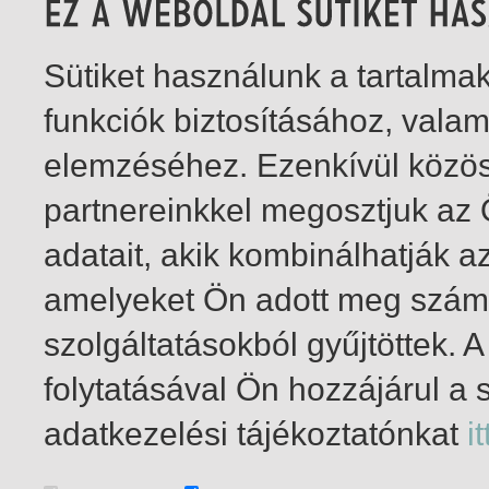
Sütiket használunk a tartalm
funkciók biztosításához, vala
elemzéséhez. Ezenkívül közö
partnereinkkel megosztjuk az
adatait, akik kombinálhatják a
amelyeket Ön adott meg számu
szolgáltatásokból gyűjtöttek.
folytatásával Ön hozzájárul a 
1-1
/ összesen 1 találat
adatkezelési tájékoztatónkat
it