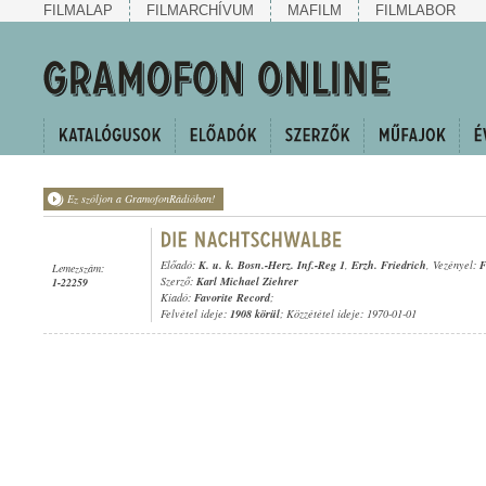
FILMALAP
FILMARCHÍVUM
MAFILM
FILMLABOR
Ez szóljon a GramofonRádióban!
Előadó:
K. u. k. Bosn.-Herz. Inf.-Reg 1
,
Erzh. Friedrich
, Vezényel:
F
Lemezszám:
Szerző:
Karl Michael Ziehrer
1-22259
Kiadó:
Favorite Record
;
Felvétel ideje:
1908 körül
; Közzététel ideje: 1970-01-01