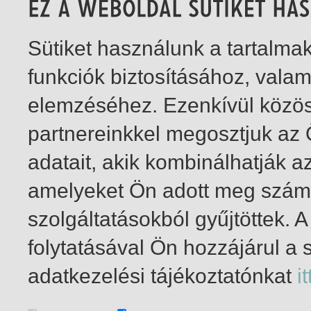
Sütiket használunk a tartalm
funkciók biztosításához, vala
elemzéséhez. Ezenkívül közö
partnereinkkel megosztjuk az
adatait, akik kombinálhatják a
amelyeket Ön adott meg számu
szolgáltatásokból gyűjtöttek.
folytatásával Ön hozzájárul a 
1-1
/ összesen 1 találat
adatkezelési tájékoztatónkat
it