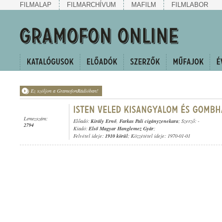
FILMALAP
FILMARCHÍVUM
MAFILM
FILMLABOR
Ez szóljon a GramofonRádióban!
Lemezszám:
Előadó:
Király Ernő
,
Farkas Pali cigányzenekara
; Szerző: -
2794
Kiadó:
Első Magyar Hanglemez Gyár
;
Felvétel ideje:
1910 körül
; Közzététel ideje: 1970-01-01