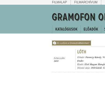
FILMALAP
FILMARCHÍVUM
Ez szóljon a GramofonRádióban!
Előadó:
Ferenczy Károly
,
Vi
Lemezszám:
Endre
2651
Kiadó:
Első Magyar Hangl
Felvétel ideje:
1910 körül
; K