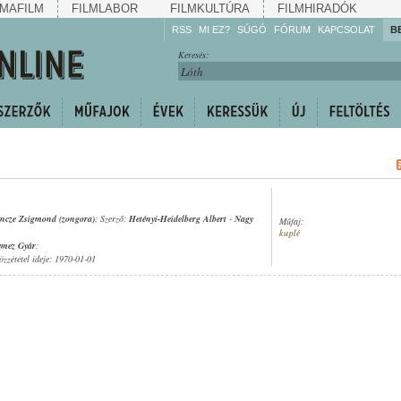
MAFILM
FILMLABOR
FILMKULTÚRA
FILMHIRADÓK
RSS
MI EZ?
SÚGÓ
FÓRUM
KAPCSOLAT
B
Hallgassa!
Keresés:
Gyarapítsa!
Kövesse!
Ossza meg!
ncze Zsigmond (zongora)
; Szerző:
Hetényi-Heidelberg Albert
-
Nagy
Műfaj:
kuplé
emez Gyár
;
özzététel ideje: 1970-01-01