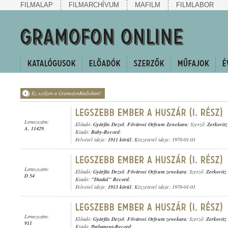
FILMALAP
FILMARCHÍVUM
MAFILM
FILMLABOR
Ez szóljon a GramofonRádióban!
Lemezszám:
Előadó:
Gyárfás Dezső
,
Fővárosi Orfeum Zenekara
; Szerző:
Zerkovitz
A. 11429.
Kiadó:
Baby-Record
;
Felvétel ideje:
1911 körül
; Közzététel ideje: 1970-01-01
Lemezszám:
Előadó:
Gyárfás Dezső
,
Fővárosi Orfeum zenekara
; Szerző:
Zerkovitz
D 54
Kiadó:
"Diadal" Record
;
Felvétel ideje:
1913 körül
; Közzététel ideje: 1970-01-01
Lemezszám:
Előadó:
Gyárfás Dezső
,
Fővárosi Orfeum zenekara
; Szerző:
Zerkovitz
911
Kiadó:
Parlament-Record
;