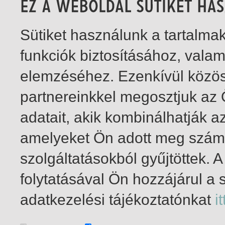
Sütiket használunk a tartalm
funkciók biztosításához, vala
elemzéséhez. Ezenkívül közö
partnereinkkel megosztjuk az
adatait, akik kombinálhatják a
amelyeket Ön adott meg számu
szolgáltatásokból gyűjtöttek.
folytatásával Ön hozzájárul a 
1-3
/ összesen 3 találat
adatkezelési tájékoztatónkat
it