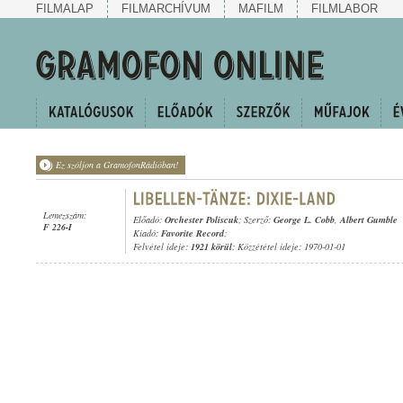
FILMALAP
FILMARCHÍVUM
MAFILM
FILMLABOR
Ez szóljon a GramofonRádióban!
Lemezszám:
Előadó:
Orchester Poliscuk
; Szerző:
George L. Cobb
,
Albert Gumble
F 226-I
Kiadó:
Favorite Record
;
Felvétel ideje:
1921 körül
; Közzététel ideje: 1970-01-01