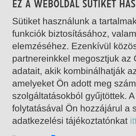
Sütiket használunk a tartalm
funkciók biztosításához, vala
elemzéséhez. Ezenkívül közö
partnereinkkel megosztjuk az
adatait, akik kombinálhatják a
amelyeket Ön adott meg számu
szolgáltatásokból gyűjtöttek.
folytatásával Ön hozzájárul a 
1-1
/ összesen 1 találat
adatkezelési tájékoztatónkat
it