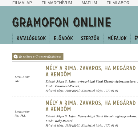
FILMALAP
FILMARCHÍVUM
MAFILM
FILMLABOR
Ez szóljon a GramofonRádióban!
Lemezszám:
782
Előadó:
Rózsa S. Lajos
,
nyíregyházai Sárai Elemér cigányzenekara
;
Kiadó:
Parlament-Record
;
Felvétel ideje:
1909 körül
; Közzététel ideje: 1970-01-01
Lemezszám:
No. 782.
Előadó:
Rózsa S. Lajos
,
Nyiregyházai Sárai Elemér cigányzenekara
;
Kiadó:
Baby-Record
;
Felvétel ideje:
1910 körül
; Közzététel ideje: 1970-01-01