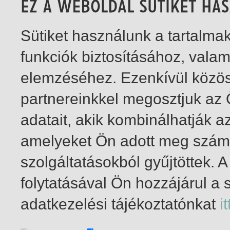
Sütiket használunk a tartalm
funkciók biztosításához, vala
elemzéséhez. Ezenkívül közö
partnereinkkel megosztjuk az
adatait, akik kombinálhatják a
amelyeket Ön adott meg számu
szolgáltatásokból gyűjtöttek.
folytatásával Ön hozzájárul a 
1-2
/ összesen 2 találat
adatkezelési tájékoztatónkat
it