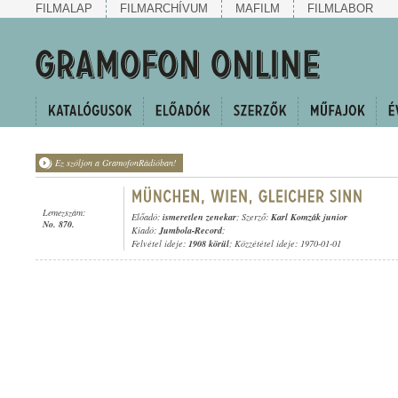
FILMALAP
FILMARCHÍVUM
MAFILM
FILMLABOR
Ez szóljon a GramofonRádióban!
Lemezszám:
Előadó:
ismeretlen zenekar
; Szerző:
Karl Komzák junior
No. 870.
Kiadó:
Jumbola-Record
;
Felvétel ideje:
1908 körül
; Közzététel ideje: 1970-01-01