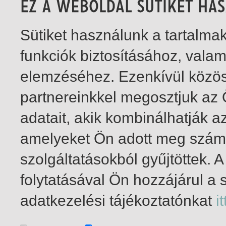
Sütiket használunk a tartalm
funkciók biztosításához, vala
elemzéséhez. Ezenkívül közö
partnereinkkel megosztjuk az
adatait, akik kombinálhatják a
amelyeket Ön adott meg számu
szolgáltatásokból gyűjtöttek.
folytatásával Ön hozzájárul a 
1-1
/ összesen 1 találat
adatkezelési tájékoztatónkat
it