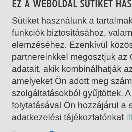
Sütiket használunk a tartalm
funkciók biztosításához, vala
elemzéséhez. Ezenkívül közö
partnereinkkel megosztjuk az
adatait, akik kombinálhatják a
amelyeket Ön adott meg számu
szolgáltatásokból gyűjtöttek.
folytatásával Ön hozzájárul a 
1-2
/ összesen 2 találat
adatkezelési tájékoztatónkat
it