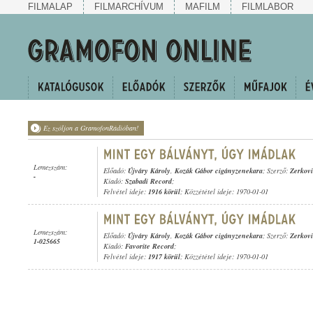
FILMALAP
FILMARCHÍVUM
MAFILM
FILMLABOR
Ez szóljon a GramofonRádióban!
Lemezszám:
Előadó:
Újváry Károly
,
Kozák Gábor cigányzenekara
; Szerző:
Zerkovi
-
Kiadó:
Szabadi Record
;
Felvétel ideje:
1916 körül
; Közzététel ideje: 1970-01-01
Lemezszám:
Előadó:
Újváry Károly
,
Kozák Gábor cigányzenekara
; Szerző:
Zerkovi
1-025665
Kiadó:
Favorite Record
;
Felvétel ideje:
1917 körül
; Közzététel ideje: 1970-01-01