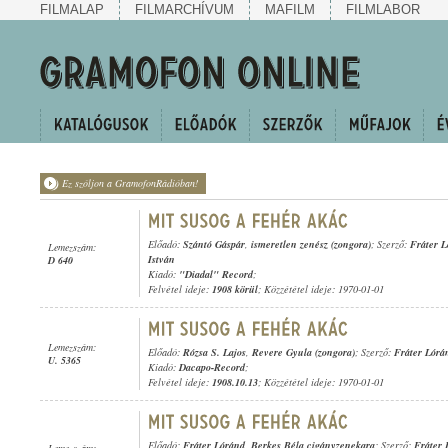
FILMALAP
FILMARCHÍVUM
MAFILM
FILMLABOR
Ez szóljon a GramofonRádióban!
Előadó:
Szántó Gáspár
,
ismeretlen zenész (zongora)
; Szerző:
Fráter 
Lemezszám:
István
D 640
Kiadó:
"Diadal" Record
;
Felvétel ideje:
1908 körül
; Közzététel ideje: 1970-01-01
Lemezszám:
Előadó:
Rózsa S. Lajos
,
Revere Gyula (zongora)
; Szerző:
Fráter Lórá
U. 5365
Kiadó:
Dacapo-Record
;
Felvétel ideje:
1908.10.13
; Közzététel ideje: 1970-01-01
Előadó:
Fráter Lóránd
,
Berkes Béla cigányzenekara
; Szerző:
Fráter 
Lemezszám: