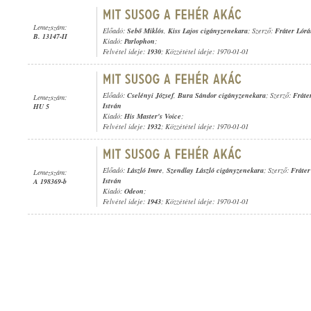
Lemezszám:
Előadó:
Sebő Miklós
,
Kiss Lajos cigányzenekara
; Szerző:
Fráter Lór
B. 13147-II
Kiadó:
Parlophon
;
Felvétel ideje:
1930
; Közzététel ideje: 1970-01-01
Előadó:
Cselényi József
,
Bura Sándor cigányzenekara
; Szerző:
Fráte
Lemezszám:
István
HU 5
Kiadó:
His Master's Voice
;
Felvétel ideje:
1932
; Közzététel ideje: 1970-01-01
Előadó:
László Imre
,
Szendlay László cigányzenekara
; Szerző:
Fráter
Lemezszám:
István
A 198369-b
Kiadó:
Odeon
;
Felvétel ideje:
1943
; Közzététel ideje: 1970-01-01