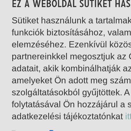
Sütiket használunk a tartalm
funkciók biztosításához, vala
elemzéséhez. Ezenkívül közö
partnereinkkel megosztjuk az
adatait, akik kombinálhatják a
amelyeket Ön adott meg számu
szolgáltatásokból gyűjtöttek.
folytatásával Ön hozzájárul a 
1-10
/ összesen 10 találat
adatkezelési tájékoztatónkat
it