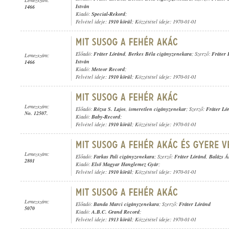
István
1466
Kiadó:
Special-Rekord
;
Felvétel ideje:
1910 körül
; Közzététel ideje: 1970-01-01
Előadó:
Fráter Lóránd
,
Berkes Béla cigányzenekara
; Szerző:
Fráter 
Lemezszám:
István
1466
Kiadó:
Meteor Record
;
Felvétel ideje:
1910 körül
; Közzététel ideje: 1970-01-01
Lemezszám:
Előadó:
Rózsa S. Lajos
,
ismeretlen cigányzenekar
; Szerző:
Fráter Ló
No. 12507.
Kiadó:
Baby-Record
;
Felvétel ideje:
1910 körül
; Közzététel ideje: 1970-01-01
Lemezszám:
Előadó:
Farkas Pali cigányzenekara
; Szerző:
Fráter Lóránd
,
Balázs Á
2801
Kiadó:
Első Magyar Hanglemez Gyár
;
Felvétel ideje:
1910 körül
; Közzététel ideje: 1970-01-01
Lemezszám:
Előadó:
Banda Marci cigányzenekara
; Szerző:
Fráter Lóránd
5070
Kiadó:
A.B.C. Grand Record
;
Felvétel ideje:
1913 körül
; Közzététel ideje: 1970-01-01