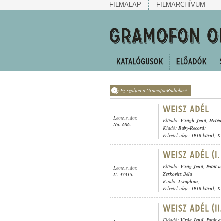
FILMALAP
FILMARCHÍVUM
Ez szóljon a GramofonRádióban!
Lemezszám:
Előadó:
Virágh Jenő
,
Hetén
No. 686.
Kiadó:
Baby-Record
;
Felvétel ideje:
1910 körül
; K
Előadó:
Virág Jenő
,
Patát 
Lemezszám:
Zerkovitz Béla
U. 47315.
Kiadó:
Lyrophon
;
Felvétel ideje:
1910 körül
; K
Előadó:
Virág Jenő
,
Patát 
Lemezszám: