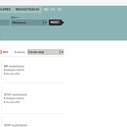
ELÉPÉS
REGISZTRÁCIÓ
HU
EN
DE
Miben?
Mindenben
RSS
Rendezés:
Felvétel ideje
685
meghallgatás
0
hallgató kedveli
0
hozzászólás
47315
meghallgatás
0
hallgató kedveli
0
hozzászólás
47315
meghallgatás