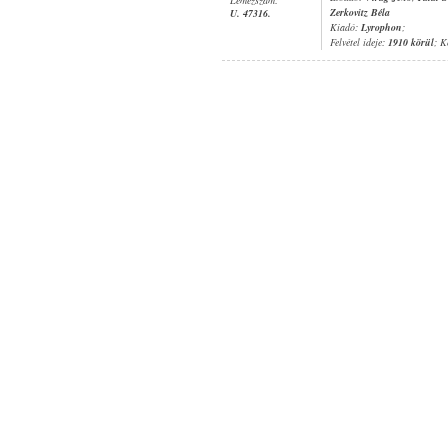
Zerkovitz Béla
U. 47316.
Kiadó:
Lyrophon
;
Felvétel ideje:
1910 körül
; K