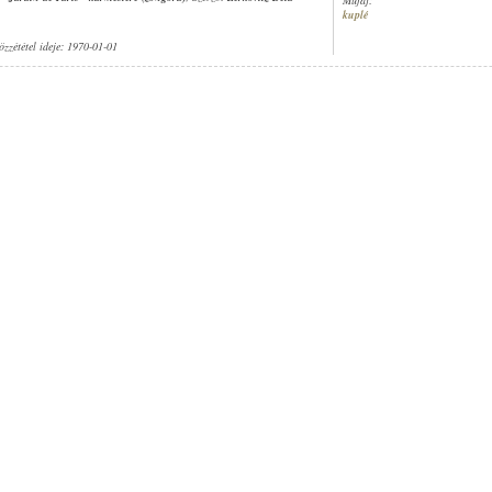
kuplé
özzététel ideje: 1970-01-01