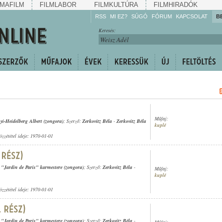
MAFILM
FILMLABOR
FILMKULTÚRA
FILMHIRADÓK
RSS
MI EZ?
SÚGÓ
FÓRUM
KAPCSOLAT
B
Hallgassa!
Keresés:
Gyarapítsa!
Kövesse!
Ossza meg!
Műfaj:
yi-Heidelberg Albert (zongora)
; Szerző:
Zerkovitz Béla
-
Zerkovitz Béla
kuplé
özzététel ideje: 1970-01-01
a "Jardin de Paris" karmestere (zongora)
; Szerző:
Zerkovitz Béla
-
Műfaj:
kuplé
özzététel ideje: 1970-01-01
a "Jardin de Paris" karmestere (zongora)
; Szerző:
Zerkovitz Béla
-
Műfaj: