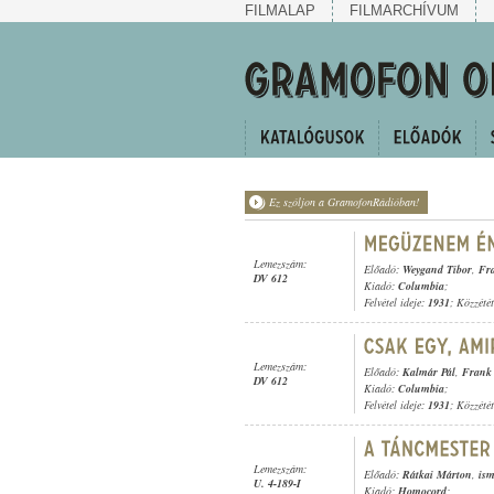
FILMALAP
FILMARCHÍVUM
Ez szóljon a GramofonRádióban!
Lemezszám:
Előadó:
Weygand Tibor
,
Fr
DV 612
Kiadó:
Columbia
;
Felvétel ideje:
1931
; Közzété
Lemezszám:
Előadó:
Kalmár Pál
,
Frank 
DV 612
Kiadó:
Columbia
;
Felvétel ideje:
1931
; Közzété
Lemezszám:
Előadó:
Rátkai Márton
,
ism
U. 4-189-I
Kiadó:
Homocord
;