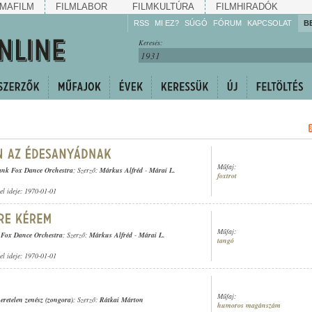
MAFILM
FILMLABOR
FILMKULTÚRA
FILMHIRADÓK
RSS
MI EZ?
SÚGÓ
FÓRUM
KAPCSOLAT
B
Hallgassa!
Keresés:
Gyarapítsa!
Kövesse!
Ossza meg!
Műfaj:
ank Fox Dance Orchestra
; Szerző:
Márkus Alfréd
-
Márai L.
foxtrot
tel ideje: 1970-01-01
Műfaj:
Fox Dance Orchestra
; Szerző:
Márkus Alfréd
-
Márai L.
tangó
tel ideje: 1970-01-01
Műfaj:
eretelen zenész (zongora)
; Szerző:
Rátkai Márton
humoros magánszám