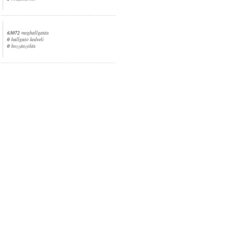
63072
meghallgatás
0
hallgató kedveli
0
hozzászólás