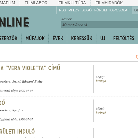
MAFILM
FILMLABOR
FILMKULTÚRA
FILMHIRADÓK
RSS
MI EZ?
SÚGÓ
FÓRUM
KAPCSOLAT
B
Hallgassa!
Keresés:
Gyarapítsa!
Kövesse!
Ossza meg!
Műfaj:
keringő
zenekara
; Szerző:
Edmund Eysler
özzététel ideje: 1970-01-01
Műfaj:
zenekara
; Szerző: -
keringő
özzététel ideje: 1970-01-01