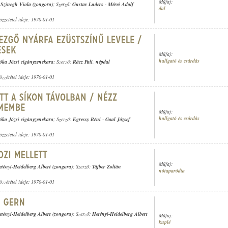
Műfaj:
,
Szinegh Viola (zongora)
; Szerző:
Gustav Luders
-
Mérei Adolf
dal
özzététel ideje: 1970-01-01
Műfaj:
hallgató és csárdás
óka Józsi cigányzenekara
; Szerző:
Rácz Pali
,
népdal
özzététel ideje: 1970-01-01
Műfaj:
hallgató és csárdás
óka Józsi cigányzenekara
; Szerző:
Egressy Béni
-
Gaal József
özzététel ideje: 1970-01-01
Műfaj:
tényi-Heidelberg Albert (zongora)
; Szerző:
Tájber Zoltán
nótaparódia
özzététel ideje: 1970-01-01
tényi-Heidelberg Albert (zongora)
; Szerző:
Hetényi-Heidelberg Albert
Műfaj:
kuplé