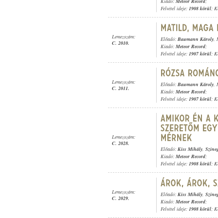
Kiadó:
Meteor Record
;
Felvétel ideje:
1908 körül
; K
Lemezszám:
Előadó:
Baumann Károly
,
C. 2010.
Kiadó:
Meteor Record
;
Felvétel ideje:
1907 körül
; K
Lemezszám:
Előadó:
Baumann Károly
,
C. 2011.
Kiadó:
Meteor Record
;
Felvétel ideje:
1907 körül
; K
Lemezszám:
C. 2028.
Előadó:
Kiss Mihály
,
Szine
Kiadó:
Meteor Record
;
Felvétel ideje:
1908 körül
; K
Lemezszám:
Előadó:
Kiss Mihály
,
Szine
C. 2029.
Kiadó:
Meteor Record
;
Felvétel ideje:
1908 körül
; K