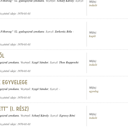
s Főherceg" 52. gyalogezred zenekara
, Vezényel:
Scharf Károly
; Szerző:
Műfaj:
induló
özzététel ideje: 1970-01-01
s Főherceg" 52. gyalogezred zenekara
; Szerző:
Zerkovitz Béla
-
Műfaj:
kuplé
özzététel ideje: 1970-01-01
Műfaj:
ogezred zenekara
, Vezényel:
Szegő Sándor
; Szerző:
Theo Rupprecht
induló
özzététel ideje: 1970-01-01
Műfaj:
ogezred zenekara
, Vezényel:
Szegő Sándor
; Szerző: -
egyveleg
özzététel ideje: 1970-01-01
Műfaj:
ogezred zenekara
, Vezényel:
Scharf Károly
; Szerző:
Egressy Béni
induló
özzététel ideje: 1970-01-01