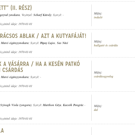
Műfaj:
ogezred zenekara
, Vezényel:
Scharf Károly
; Szerző: -
induló
özzététel ideje: 1970-01-01
Műfaj:
 Marci cigányzenekara
; Szerző:
Pápay Lajos
,
Sas Náci
hallgató és csárdás
özzététel ideje: 1970-01-01
Műfaj:
csárdásegyveleg
 Marci cigányzenekara
; Szerző: -
özzététel ideje: 1970-01-01
,
Szinegh Viola (zongora)
; Szerző:
Marthon Géza
,
Kacsóh Pongrác
-
Műfaj:
dal
özzététel ideje: 1970-01-01