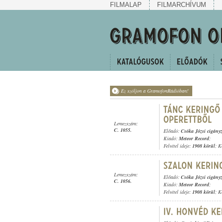
FILMALAP
FILMARCHÍVUM
Ez szóljon a GramofonRádióban!
Lemezszám:
C. 1055.
Előadó:
Csóka Józsi cigány
Kiadó:
Meteor Record
;
Felvétel ideje:
1908 körül
; K
Lemezszám:
Előadó:
Csóka Józsi cigány
C. 1056.
Kiadó:
Meteor Record
;
Felvétel ideje:
1908 körül
; K