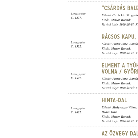
Lemezszám:
Előadó:
Cs. és kir. 52. gyal
C. 1277.
Kiadó:
Meteor Record
;
Felvétel ideje:
1909 körül
; K
Lemezszám:
Előadó:
Pintér Imre
,
Banda
C. 1522.
Kiadó:
Meteor Record
;
Felvétel ideje:
1908 körül
; K
Lemezszám:
C. 1527.
Előadó:
Pintér Imre
,
Banda
Kiadó:
Meteor Record
;
Felvétel ideje:
1908 körül
; K
Előadó:
Medgyaszay Vilma
Lemezszám:
Heltai Jenő
C. 1822.
Kiadó:
Meteor Record
;
Felvétel ideje:
1906 körül
; K