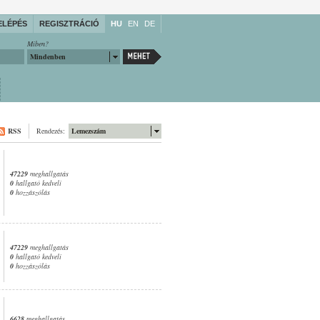
ELÉPÉS
REGISZTRÁCIÓ
HU
EN
DE
Miben?
Mindenben
RSS
Rendezés:
Lemezszám
47229
meghallgatás
0
hallgató kedveli
0
hozzászólás
47229
meghallgatás
0
hallgató kedveli
0
hozzászólás
6628
meghallgatás