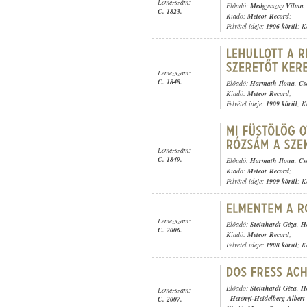
Lemezszám:
Előadó:
Medgyaszay Vilma
C. 1823.
Kiadó:
Meteor Record
;
Felvétel ideje:
1906 körül
; K
Lemezszám:
C. 1848.
Előadó:
Harmath Ilona
,
Cs
Kiadó:
Meteor Record
;
Felvétel ideje:
1909 körül
; K
Lemezszám:
C. 1849.
Előadó:
Harmath Ilona
,
Cs
Kiadó:
Meteor Record
;
Felvétel ideje:
1909 körül
; K
Lemezszám:
Előadó:
Steinhardt Géza
,
He
C. 2006.
Kiadó:
Meteor Record
;
Felvétel ideje:
1908 körül
; K
Előadó:
Steinhardt Géza
,
He
Lemezszám:
-
Hetényi-Heidelberg Albert
C. 2007.