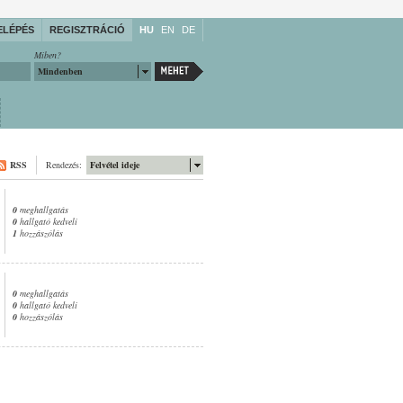
ELÉPÉS
REGISZTRÁCIÓ
HU
EN
DE
Miben?
Mindenben
RSS
Rendezés:
Felvétel ideje
0
meghallgatás
0
hallgató kedveli
1
hozzászólás
0
meghallgatás
0
hallgató kedveli
0
hozzászólás