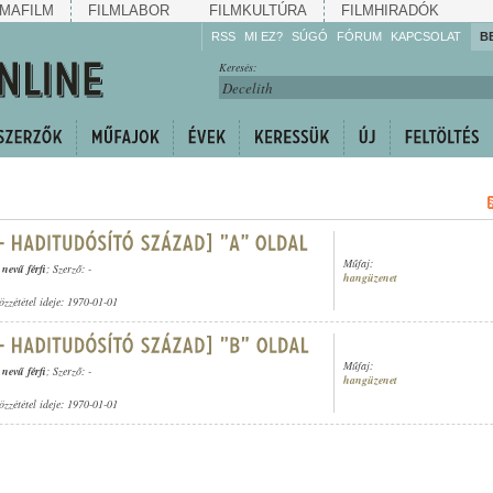
MAFILM
FILMLABOR
FILMKULTÚRA
FILMHIRADÓK
RSS
MI EZ?
SÚGÓ
FÓRUM
KAPCSOLAT
B
Hallgassa!
Keresés:
Gyarapítsa!
Kövesse!
Ossza meg!
Műfaj:
nevű férfi
; Szerző: -
hangüzenet
özzététel ideje: 1970-01-01
Műfaj:
nevű férfi
; Szerző: -
hangüzenet
özzététel ideje: 1970-01-01