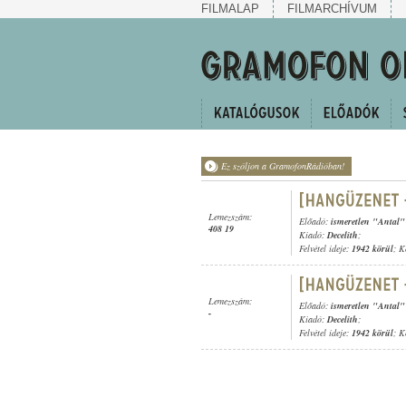
FILMALAP
FILMARCHÍVUM
Ez szóljon a GramofonRádióban!
Lemezszám:
Előadó:
ismeretlen "Antal" 
408 19
Kiadó:
Decelith
;
Felvétel ideje:
1942 körül
; K
Lemezszám:
Előadó:
ismeretlen "Antal" 
-
Kiadó:
Decelith
;
Felvétel ideje:
1942 körül
; K