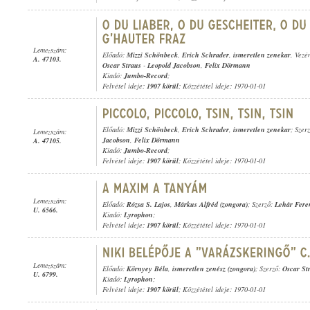
Lemezszám:
Előadó:
Mizzi Schönbeck
,
Erich Schrader
,
ismeretlen zenekar
, Vezé
A. 47103.
Oscar Straus
-
Leopold Jacobson
,
Felix Dörmann
Kiadó:
Jumbo-Record
;
Felvétel ideje:
1907 körül
; Közzététel ideje: 1970-01-01
Előadó:
Mizzi Schönbeck
,
Erich Schrader
,
ismeretlen zenekar
; Szer
Lemezszám:
Jacobson
,
Felix Dörmann
A. 47105.
Kiadó:
Jumbo-Record
;
Felvétel ideje:
1907 körül
; Közzététel ideje: 1970-01-01
Lemezszám:
Előadó:
Rózsa S. Lajos
,
Márkus Alfréd (zongora)
; Szerző:
Lehár Fere
U. 6566.
Kiadó:
Lyrophon
;
Felvétel ideje:
1907 körül
; Közzététel ideje: 1970-01-01
Lemezszám:
Előadó:
Környey Béla
,
ismeretlen zenész (zongora)
; Szerző:
Oscar St
U. 6799.
Kiadó:
Lyrophon
;
Felvétel ideje:
1907 körül
; Közzététel ideje: 1970-01-01