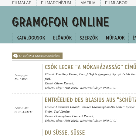
FILMALAP
FILMARCHÍVUM
MAFILM
FILMLABOR
Ez szóljon a GramofonRádióban!
Előadó:
Komlóssy Emma
,
Dienzl Oszkár (zongora)
; Szerző:
Lehár Fer
Lemezszám:
ford.
No. 53055.
Kiadó:
Odeon Record
;
Felvétel ideje:
1906 körül
; Közzététel ideje: 1970-01-01
Előadó:
Alexander Girardi
,
Wiener Grammophon-Orchester
; Szerző:
Lemezszám:
Stein
,
Carl Lindau
G. C.-3-42443
Kiadó:
Gramophone Concert Record
;
Felvétel ideje:
1906 körül
; Közzététel ideje: 1970-01-01