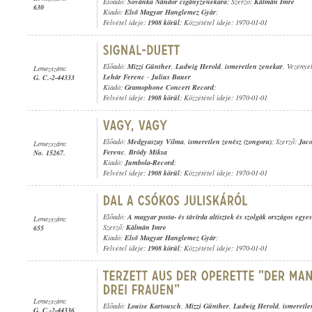
Előadó:
Sovánka Nándor cigányzenekara
; Szerző:
Kálmán Imre
630
Kiadó:
Első Magyar Hanglemez Gyár
;
Felvétel ideje:
1908 körül
; Közzététel ideje: 1970-01-01
Előadó:
Mizzi Günther
,
Ludwig Herold
,
ismeretlen zenekar
, Vezénye
Lemezszám:
Lehár Ferenc
-
Julius Bauer
G. C.-2-44333
Kiadó:
Gramophone Concert Record
;
Felvétel ideje:
1908 körül
; Közzététel ideje: 1970-01-01
Előadó:
Medgyaszay Vilma
,
ismeretlen zenész (zongora)
; Szerző:
Jaco
Lemezszám:
Ferenc
,
Bródy Miksa
No. 15267.
Kiadó:
Jumbola-Record
;
Felvétel ideje:
1908 körül
; Közzététel ideje: 1970-01-01
Előadó:
A magyar posta- és távírda altisztek és szolgák országos egy
Lemezszám:
Szerző:
Kálmán Imre
655
Kiadó:
Első Magyar Hanglemez Gyár
;
Felvétel ideje:
1908 körül
; Közzététel ideje: 1970-01-01
Lemezszám:
Előadó:
Louise Kartousch
,
Mizzi Günther
,
Ludwig Herold
,
ismeretle
G. C.-2-44336