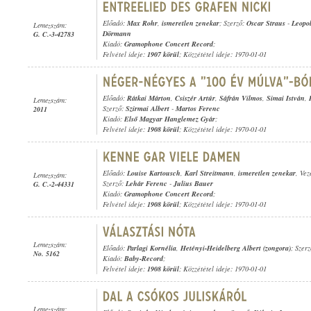
Előadó:
Max Rohr
,
ismeretlen zenekar
; Szerző:
Oscar Straus
-
Leopo
Lemezszám:
Dörmann
G. C.-3-42783
Kiadó:
Gramophone Concert Record
;
Felvétel ideje:
1907 körül
; Közzététel ideje: 1970-01-01
Előadó:
Rátkai Márton
,
Csiszér Artúr
,
Sáfrán Vilmos
,
Simai István
,
Lemezszám:
Szerző:
Szirmai Albert
-
Martos Ferenc
2011
Kiadó:
Első Magyar Hanglemez Gyár
;
Felvétel ideje:
1908 körül
; Közzététel ideje: 1970-01-01
Előadó:
Louise Kartousch
,
Karl Streitmann
,
ismeretlen zenekar
, Ve
Lemezszám:
Szerző:
Lehár Ferenc
-
Julius Bauer
G. C.-2-44331
Kiadó:
Gramophone Concert Record
;
Felvétel ideje:
1908 körül
; Közzététel ideje: 1970-01-01
Lemezszám:
Előadó:
Parlagi Kornélia
,
Hetényi-Heidelberg Albert (zongora)
; Szerz
No. 5162
Kiadó:
Baby-Record
;
Felvétel ideje:
1908 körül
; Közzététel ideje: 1970-01-01
Lemezszám: