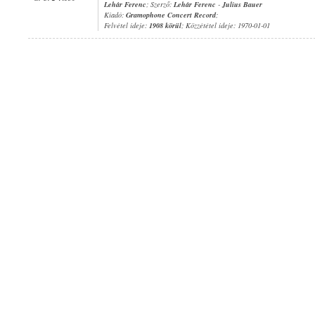
Lehár Ferenc
; Szerző:
Lehár Ferenc
-
Julius Bauer
Kiadó:
Gramophone Concert Record
;
Felvétel ideje:
1908 körül
; Közzététel ideje: 1970-01-01