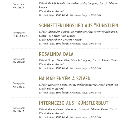
Előadó:
Rudolf Seibold
,
ismeretlen zenész (zongora)
; Szerző:
Edmund
Lemezszám:
Lindau
No. 34650.
Kiadó:
Odeon Record
;
Felvétel ideje:
1906 körül
; Közzététel ideje: 1970-01-01
Előadó:
Alexander Girardi
,
ismeretlen zenekar
, Vezényel:
Edmund Ey
Lemezszám:
Eysler
-
Leo Stein
,
Carl Lindau
G. C.-3-42692
Kiadó:
Gramophone Concert Record
;
Felvétel ideje:
1906 körül
; Közzététel ideje: 1970-01-01
Lemezszám:
Előadó:
Szoyer Ilona
,
Dienzl Oszkár (zongora)
; Szerző:
Johann Strauss
No. 400003
Kiadó:
Odeon Record
;
Felvétel ideje:
1906 körül
; Közzététel ideje: 1970-01-01
Lemezszám:
Előadó:
Komlóssy Emma
,
Dienzl Oszkár (zongora)
; Szerző:
Franz von
No. 53056.
Kiadó:
Odeon Record
;
Felvétel ideje:
1906 körül
; Közzététel ideje: 1970-01-01
Lemezszám:
Előadó:
Odeon-Concert-Orchester
, Vezényel:
Edmund Eysler
; Szerző
No. 38417.
Kiadó:
Odeon Record
;
Felvétel ideje:
1906 körül
; Közzététel ideje: 1970-01-01