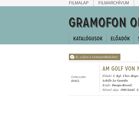
FILMALAP
FILMARCHÍVUM
Ez szóljon a GramofonRádióban!
Előadó:
I. Kgl. Chev.-Regt
Lemezszám:
Achille La Guardia
D-812.
Kiadó:
Dacapo-Record
;
Felvétel ideje:
1908 körül
; K