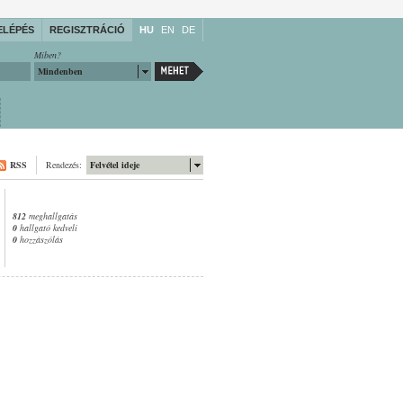
ELÉPÉS
REGISZTRÁCIÓ
HU
EN
DE
Miben?
Mindenben
RSS
Rendezés:
Felvétel ideje
812
meghallgatás
0
hallgató kedveli
0
hozzászólás