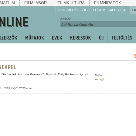
MAFILM
FILMLABOR
FILMKULTÚRA
FILMHIRADÓK
RSS
MI EZ?
SÚGÓ
FÓRUM
KAPCSOLAT
B
Hallgassa!
Keresés:
Gyarapítsa!
Kövesse!
Ossza meg!
s. "Kaiser Nikolaus von Russland"
, Vezényel:
Fritz Dockhorn
; Szerző:
Műfaj:
keringő
özzététel ideje: 1970-01-01