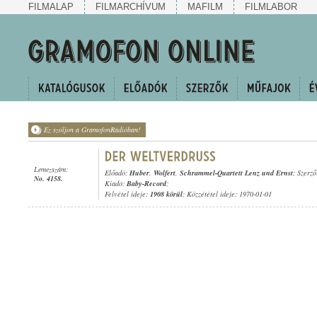
FILMALAP
FILMARCHÍVUM
MAFILM
FILMLABOR
Ez szóljon a GramofonRádióban!
Lemezszám:
Előadó:
Huber
,
Wolfert
,
Schrammel-Quartett Lenz und Ernst
; Szerz
No. 4158.
Kiadó:
Baby-Record
;
Felvétel ideje:
1908 körül
; Közzététel ideje: 1970-01-01