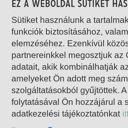
Sütiket használunk a tartalm
funkciók biztosításához, vala
elemzéséhez. Ezenkívül közö
partnereinkkel megosztjuk az
adatait, akik kombinálhatják a
amelyeket Ön adott meg számu
szolgáltatásokból gyűjtöttek.
folytatásával Ön hozzájárul a 
1-1
/ összesen 1 találat
adatkezelési tájékoztatónkat
it