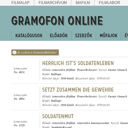
FILMALAP
FILMARCHÍVUM
MAFILM
FILMLABOR
Ez szóljon a GramofonRádióban!
Lemezszám:
Előadó:
ismeretlen férfikar
,
Proto-Orchester
; Szerző:
Gustav Gnauck
No. 4021.
Kiadó:
Kalliope
;
Felvétel ideje:
1910 körül
; Közzététel ideje: 1970-01-01
Lemezszám:
Előadó:
ismeretlen férfikar
,
Proto-Orchester
; Szerző:
Gustav Gnauck
No. 4001.
Kiadó:
Kalliope
;
Felvétel ideje:
1910 körül
; Közzététel ideje: 1970-01-01
Lemezszám:
Előadó:
ismeretlen férfikar
,
ismeretlen katonazenekar
; Szerző:
Gusta
No. 1529.
Kiadó:
Jumbola-Record
;