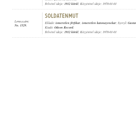
Felvétel ideje:
1912 körül
; Közzététel ideje: 1970-01-01
Lemezszám:
Előadó:
ismeretlen férfikar
,
ismeretlen katonazenekar
; Szerző:
Gusta
No. 1529.
Kiadó:
Odeon Record
;
Felvétel ideje:
1912 körül
; Közzététel ideje: 1970-01-01