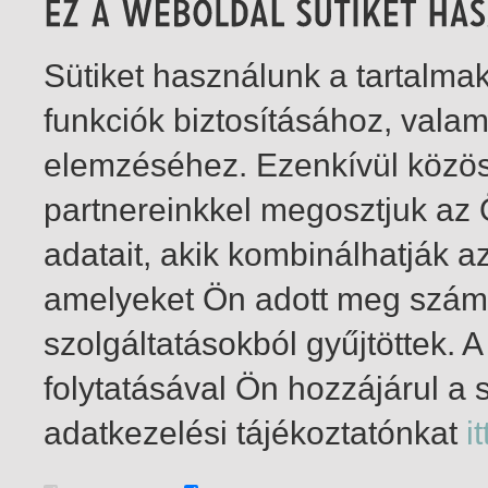
Sütiket használunk a tartalm
funkciók biztosításához, vala
elemzéséhez. Ezenkívül közö
partnereinkkel megosztjuk az
adatait, akik kombinálhatják a
amelyeket Ön adott meg számu
szolgáltatásokból gyűjtöttek.
folytatásával Ön hozzájárul a 
1-4
/ összesen 4 találat
adatkezelési tájékoztatónkat
it