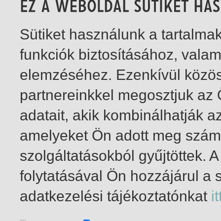
Sütiket használunk a tartalm
funkciók biztosításához, vala
elemzéséhez. Ezenkívül közö
partnereinkkel megosztjuk az
adatait, akik kombinálhatják a
amelyeket Ön adott meg számu
szolgáltatásokból gyűjtöttek.
folytatásával Ön hozzájárul a 
1-1
/ összesen 1 találat
adatkezelési tájékoztatónkat
it