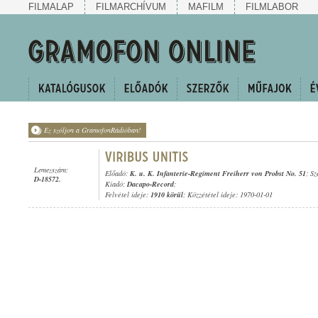
FILMALAP
FILMARCHÍVUM
MAFILM
FILMLABOR
Ez szóljon a GramofonRádióban!
Lemezszám:
Előadó:
K. u. K. Infanterie-Regiment Freiherr von Probst No. 51
; S
D-18572.
Kiadó:
Dacapo-Record
;
Felvétel ideje:
1910 körül
; Közzététel ideje: 1970-01-01