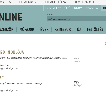
MAFILM
FILMLABOR
FILMKULTÚRA
FILMHIRADÓK
RSS
MI EZ?
SÚGÓ
FÓRUM
KAPCSOLAT
B
Hallgassa!
Keresés:
Gyarapítsa!
Kövesse!
Ossza meg!
t báró" 51. gyalogezred zenekara
, Vezényel:
Kutschera Antal
; Szerző:
Műfaj:
induló
emez Gyár
;
özzététel ideje: 1970-01-01
Műfaj:
ezényel:
Herman
; Szerző:
Johann Nowotny
keringő
özzététel ideje: 1970-01-01