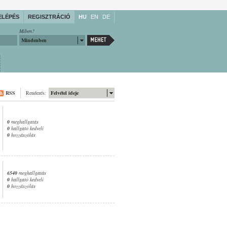
ELÉPÉS
REGISZTRÁCIÓ
HU
EN
DE
Miben?
Mindenben
RSS
Rendezés:
Felvétel ideje
0
meghallgatás
0
hallgató kedveli
0
hozzászólás
6540
meghallgatás
0
hallgató kedveli
0
hozzászólás