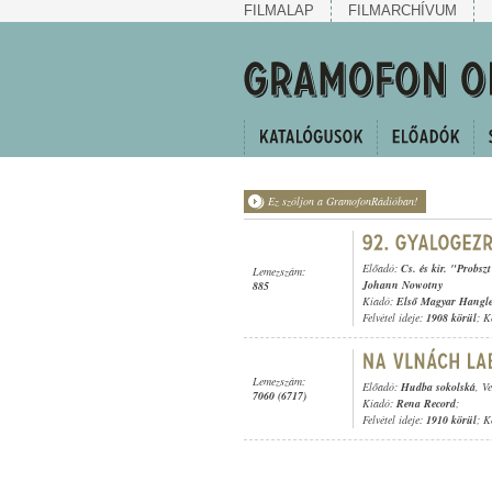
FILMALAP
FILMARCHÍVUM
Ez szóljon a GramofonRádióban!
Előadó:
Cs. és kir. "Probsz
Lemezszám:
Johann Nowotny
885
Kiadó:
Első Magyar Hangl
Felvétel ideje:
1908 körül
; K
Lemezszám:
Előadó:
Hudba sokolská
, V
7060 (6717)
Kiadó:
Rena Record
;
Felvétel ideje:
1910 körül
; K