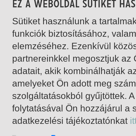
Sütiket használunk a tartalm
funkciók biztosításához, vala
elemzéséhez. Ezenkívül közö
partnereinkkel megosztjuk az
adatait, akik kombinálhatják a
amelyeket Ön adott meg számu
szolgáltatásokból gyűjtöttek.
folytatásával Ön hozzájárul a 
1-1
/ összesen 1 találat
adatkezelési tájékoztatónkat
it