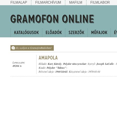
FILMALAP
FILMARCHÍVUM
MAFILM
FILMLABOR
Ez szóljon a GramofonRádióban!
Lemezszám:
Előadó:
Kurz Károly
,
Polydor tánczenekar
; Szerző:
Joseph LaCalle
-
49204 A
Kiadó:
Polydor "Taktus"
;
Felvétel ideje:
1944 körül
; Közzététel ideje: 1970-01-01