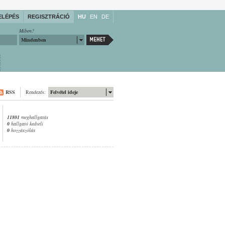
ELÉPÉS
REGISZTRÁCIÓ
HU
EN
DE
Miben?
Mindenben
RSS
Rendezés:
Felvétel ideje
11801
meghallgatás
0
hallgató kedveli
0
hozzászólás