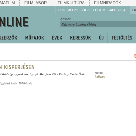
MAFILM
FILMLABOR
FILMKULTÚRA
FILMHIRADÓK
RSS
MI EZ?
SÚGÓ
FÓRUM
KAPCSOLAT
B
Hallgassa!
Keresés:
Gyarapítsa!
Kövesse!
Ossza meg!
Műfaj:
Dávid cigányzenekara
; Szerző:
Mészáros Pál
-
Kárászy Csaba Ödön
hallgató
özzététel ideje: 1970-01-01