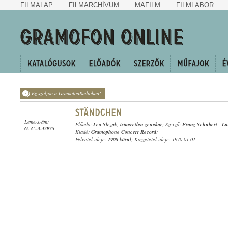
FILMALAP
FILMARCHÍVUM
MAFILM
FILMLABOR
Ez szóljon a GramofonRádióban!
Lemezszám:
Előadó:
Leo Slezak
,
ismeretlen zenekar
; Szerző:
Franz Schubert
-
Lu
G. C.-3-42975
Kiadó:
Gramophone Concert Record
;
Felvétel ideje:
1908 körül
; Közzététel ideje: 1970-01-01