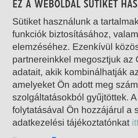
Sütiket használunk a tartalm
funkciók biztosításához, vala
elemzéséhez. Ezenkívül közö
partnereinkkel megosztjuk az
adatait, akik kombinálhatják a
amelyeket Ön adott meg számu
szolgáltatásokból gyűjtöttek.
folytatásával Ön hozzájárul a 
1-1
/ összesen 1 találat
adatkezelési tájékoztatónkat
it