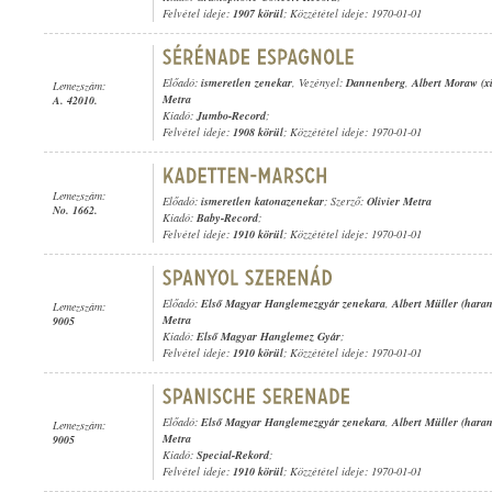
Felvétel ideje:
1907 körül
; Közzététel ideje: 1970-01-01
Előadó:
ismeretlen zenekar
, Vezényel:
Dannenberg
,
Albert Moraw (xi
Lemezszám:
Metra
A. 42010.
Kiadó:
Jumbo-Record
;
Felvétel ideje:
1908 körül
; Közzététel ideje: 1970-01-01
Lemezszám:
Előadó:
ismeretlen katonazenekar
; Szerző:
Olivier Metra
No. 1662.
Kiadó:
Baby-Record
;
Felvétel ideje:
1910 körül
; Közzététel ideje: 1970-01-01
Előadó:
Első Magyar Hanglemezgyár zenekara
,
Albert Müller (haran
Lemezszám:
Metra
9005
Kiadó:
Első Magyar Hanglemez Gyár
;
Felvétel ideje:
1910 körül
; Közzététel ideje: 1970-01-01
Előadó:
Első Magyar Hanglemezgyár zenekara
,
Albert Müller (haran
Lemezszám:
Metra
9005
Kiadó:
Special-Rekord
;
Felvétel ideje:
1910 körül
; Közzététel ideje: 1970-01-01