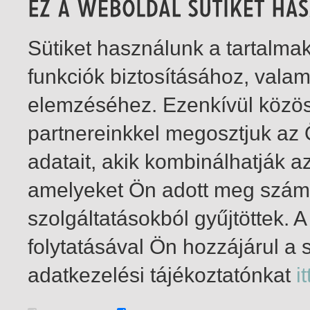
Sütiket használunk a tartalm
funkciók biztosításához, vala
elemzéséhez. Ezenkívül közö
partnereinkkel megosztjuk az
adatait, akik kombinálhatják a
amelyeket Ön adott meg számu
szolgáltatásokból gyűjtöttek.
folytatásával Ön hozzájárul a 
1-8
/ összesen 8 találat
adatkezelési tájékoztatónkat
it