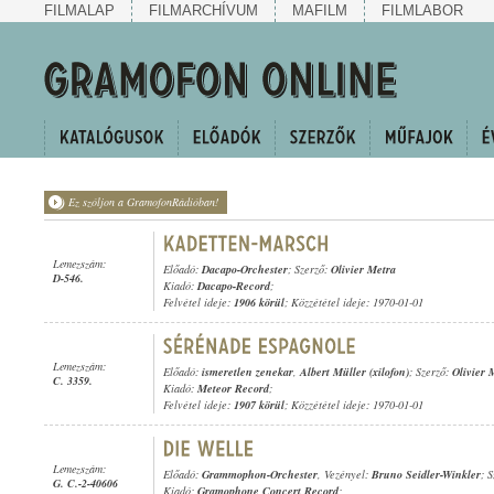
FILMALAP
FILMARCHÍVUM
MAFILM
FILMLABOR
Ez szóljon a GramofonRádióban!
Lemezszám:
Előadó:
Dacapo-Orchester
; Szerző:
Olivier Metra
D-546.
Kiadó:
Dacapo-Record
;
Felvétel ideje:
1906 körül
; Közzététel ideje: 1970-01-01
Lemezszám:
Előadó:
ismeretlen zenekar
,
Albert Müller (xilofon)
; Szerző:
Olivier 
C. 3359.
Kiadó:
Meteor Record
;
Felvétel ideje:
1907 körül
; Közzététel ideje: 1970-01-01
Lemezszám:
Előadó:
Grammophon-Orchester
, Vezényel:
Bruno Seidler-Winkler
; 
G. C.-2-40606
Kiadó:
Gramophone Concert Record
;