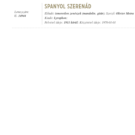
Lemezszám:
Előadó:
ismeretlen zenészek (mandolin
,
gitár)
; Szerző:
Olivier Metra
U. 14944
Kiadó:
Lyrophon
;
Felvétel ideje:
1911 körül
; Közzététel ideje: 1970-01-01