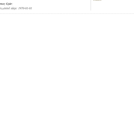
emez Gyár
;
özzététel ideje: 1970-01-01