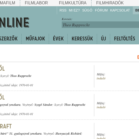
MAFILM
FILMLABOR
FILMKULTÚRA
FILMHIRADÓK
RSS
MI EZ?
SÚGÓ
FÓRUM
KAPCSOLAT
B
Hallgassa!
Keresés:
Gyarapítsa!
Kövesse!
Ossza meg!
Műfaj:
 Szerző:
Theo Rupprecht
induló
özzététel ideje: 1970-01-01
Műfaj:
ogezred zenekara
, Vezényel:
Szegő Sándor
; Szerző:
Theo Rupprecht
induló
özzététel ideje: 1970-01-01
t báró" 51. gyalogezred zenekara
, Vezényel:
Hunyaczek Richárd
;
Műfaj:
induló