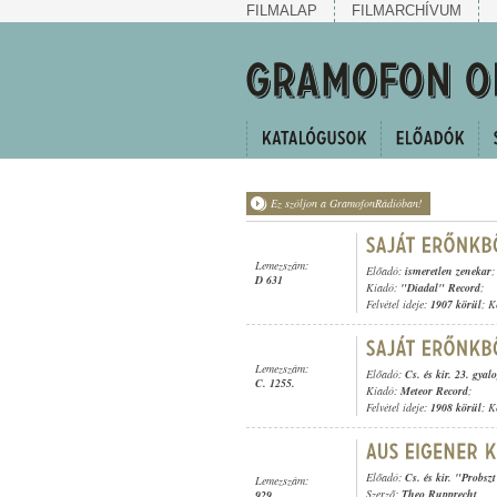
FILMALAP
FILMARCHÍVUM
Ez szóljon a GramofonRádióban!
Lemezszám:
Előadó:
ismeretlen zenekar
;
D 631
Kiadó:
"Diadal" Record
;
Felvétel ideje:
1907 körül
; K
Lemezszám:
Előadó:
Cs. és kir. 23. gyal
C. 1255.
Kiadó:
Meteor Record
;
Felvétel ideje:
1908 körül
; K
Előadó:
Cs. és kir. "Probsz
Lemezszám:
Szerző:
Theo Rupprecht
929