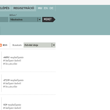
ELÉPÉS
REGISZTRÁCIÓ
HU
EN
DE
Miben?
Mindenben
RSS
Rendezés:
Felvétel ideje
44891
meghallgatás
0
hallgató kedveli
0
hozzászólás
47239
meghallgatás
0
hallgató kedveli
0
hozzászólás
929
meghallgatás
0
hallgató kedveli