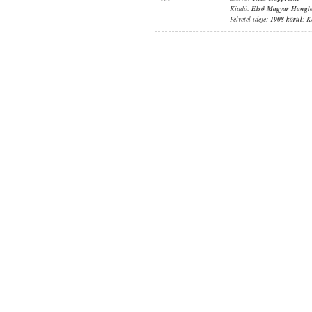
Kiadó:
Első Magyar Hangl
Felvétel ideje:
1908 körül
; K