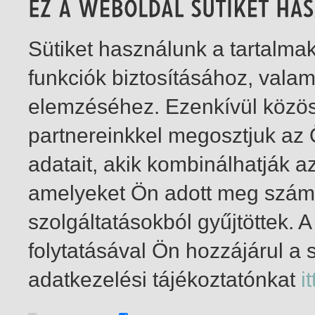
Sütiket használunk a tartalm
funkciók biztosításához, vala
elemzéséhez. Ezenkívül közö
partnereinkkel megosztjuk az
adatait, akik kombinálhatják a
amelyeket Ön adott meg számu
szolgáltatásokból gyűjtöttek.
folytatásával Ön hozzájárul a 
1-3
/ összesen 3 találat
adatkezelési tájékoztatónkat
it