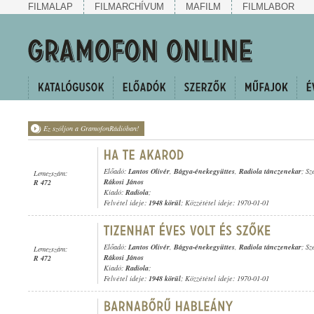
FILMALAP
FILMARCHÍVUM
MAFILM
FILMLABOR
Ez szóljon a GramofonRádióban!
Előadó:
Lantos Olivér
,
Bágya-énekegyüttes
,
Radiola tánczenekar
; Sz
Lemezszám:
Rákosi János
R 472
Kiadó:
Radiola
;
Felvétel ideje:
1948 körül
; Közzététel ideje: 1970-01-01
Előadó:
Lantos Olivér
,
Bágya-énekegyüttes
,
Radiola tánczenekar
; Sz
Lemezszám:
Rákosi János
R 472
Kiadó:
Radiola
;
Felvétel ideje:
1948 körül
; Közzététel ideje: 1970-01-01