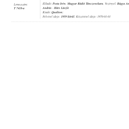
Előadó:
Psota Irén
,
Magyar Rádió Tánczenekara
, Vezényel:
Bágya An
Lemezszám:
András
-
Hárs László
T 7418-a
Kiadó:
Qualiton
;
Felvétel ideje:
1959 körül
; Közzététel ideje: 1970-01-01