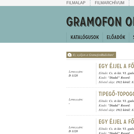
FILMALAP
FILMARCHÍVUM
Ez szóljon a GramofonRádióban!
Lemezszám:
Előadó:
Cs. és kir. VI. gya
D 1128
Kiadó:
"Diadal" Record
;
Felvétel ideje:
1912 körül
; K
Lemezszám:
Előadó:
Cs. és kir. VI. gya
-
Kiadó:
"Diadal" Record
;
Felvétel ideje:
1912 körül
; K
Lemezszám:
Előadó:
Cs. és kir. VI. gya
D 1128
Kiadó:
"Diadal" Record
;