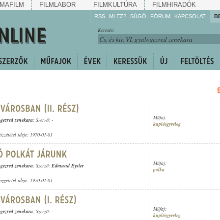
MAFILM
FILMLABOR
FILMKULTÚRA
FILMHIRADÓK
RSS
MI EZ?
SÚGÓ
FÓRUM
KAPCSOLAT
B
Hallgassa!
Keresés:
Gyarapítsa!
Kövesse!
Ossza meg!
Műfaj:
logezred zenekara
; Szerző: -
kupléegyveleg
özzététel ideje: 1970-01-01
Műfaj:
logezred zenekara
; Szerző:
Edmund Eysler
polka
özzététel ideje: 1970-01-01
Műfaj:
logezred zenekara
; Szerző: -
kupléegyveleg