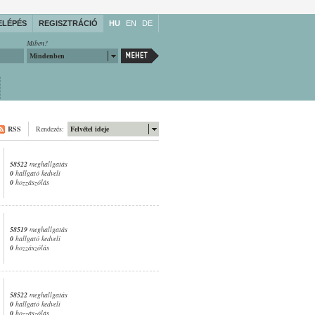
ELÉPÉS
REGISZTRÁCIÓ
HU
EN
DE
Miben?
Mindenben
RSS
Rendezés:
Felvétel ideje
58522
meghallgatás
0
hallgató kedveli
0
hozzászólás
58519
meghallgatás
0
hallgató kedveli
0
hozzászólás
58522
meghallgatás
0
hallgató kedveli
0
hozzászólás