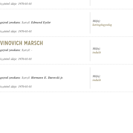
özzététel ideje: 1970-01-01
Műfaj:
logezred zenekara
; Szerző:
Edmund Eysler
keringőegyveleg
özzététel ideje: 1970-01-01
Műfaj:
logezred zenekara
; Szerző: -
induló
özzététel ideje: 1970-01-01
Műfaj:
logezred zenekara
; Szerző:
Hermann E. Darewski jr.
induló
özzététel ideje: 1970-01-01