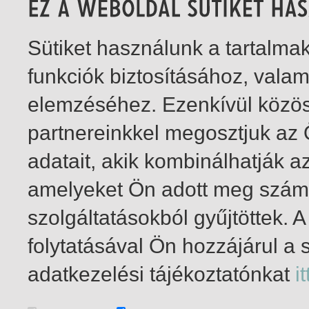
Sütiket használunk a tartalm
funkciók biztosításához, vala
elemzéséhez. Ezenkívül közö
partnereinkkel megosztjuk az
adatait, akik kombinálhatják a
amelyeket Ön adott meg számu
szolgáltatásokból gyűjtöttek.
folytatásával Ön hozzájárul a 
1-9
/ összesen 9 találat
adatkezelési tájékoztatónkat
it