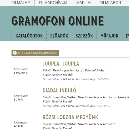
FILMALAP
FILMARCHÍVUM
MAFILM
FILMLABOR
Ez szóljon a GramofonRádióban!
Lemezszám:
Előadó:
Favorite zenekar
; Szerző:
Edmund Eysler
1-012169 U
Kiadó:
Favorite Record
;
Felvétel ideje:
1913 körül
; Közzététel ideje: 1970-01-01
Lemezszám:
Előadó:
ismeretlen férfikar
,
Favorite vonós zenekar
; Szerző:
Újváry K
1-21616
Kiadó:
Favorite Record
;
Felvétel ideje:
1914 körül
; Közzététel ideje: 1970-01-01
Lemezszám:
Előadó:
ismeretlen férfikar
,
Favorite vonós zenekar
; Szerző: -
1-23658
Kiadó:
Favorite Record
;