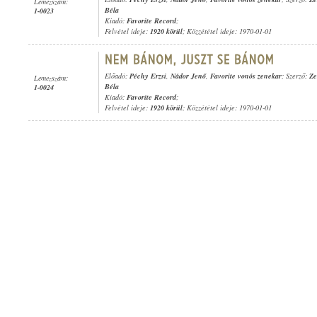
Lemezszám:
Béla
1-0023
Kiadó:
Favorite Record
;
Felvétel ideje:
1920 körül
; Közzététel ideje: 1970-01-01
Előadó:
Péchy Erzsi
,
Nádor Jenő
,
Favorite vonós zenekar
; Szerző:
Ze
Lemezszám:
Béla
1-0024
Kiadó:
Favorite Record
;
Felvétel ideje:
1920 körül
; Közzététel ideje: 1970-01-01