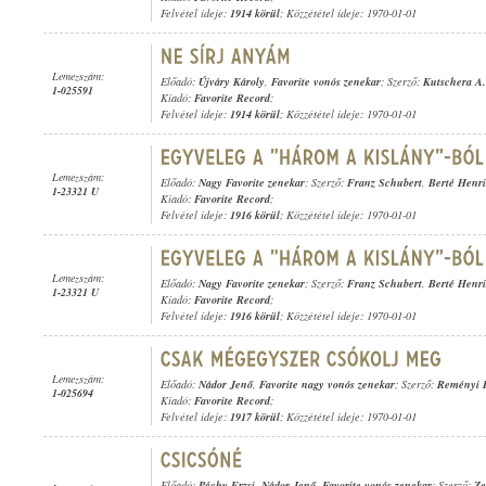
Felvétel ideje:
1914 körül
; Közzététel ideje: 1970-01-01
Lemezszám:
Előadó:
Újváry Károly
,
Favorite vonós zenekar
; Szerző:
Kutschera A.
1-025591
Kiadó:
Favorite Record
;
Felvétel ideje:
1914 körül
; Közzététel ideje: 1970-01-01
Lemezszám:
Előadó:
Nagy Favorite zenekar
; Szerző:
Franz Schubert
,
Berté Henr
1-23321 U
Kiadó:
Favorite Record
;
Felvétel ideje:
1916 körül
; Közzététel ideje: 1970-01-01
Lemezszám:
Előadó:
Nagy Favorite zenekar
; Szerző:
Franz Schubert
,
Berté Henr
1-23321 U
Kiadó:
Favorite Record
;
Felvétel ideje:
1916 körül
; Közzététel ideje: 1970-01-01
Lemezszám:
Előadó:
Nádor Jenő
,
Favorite nagy vonós zenekar
; Szerző:
Reményi 
1-025694
Kiadó:
Favorite Record
;
Felvétel ideje:
1917 körül
; Közzététel ideje: 1970-01-01
Előadó:
Péchy Erzsi
,
Nádor Jenő
,
Favorite vonós zenekar
; Szerző:
Ze